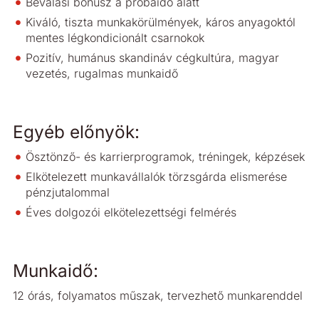
Beválási bónusz a próbaidő alatt
Kiváló, tiszta munkakörülmények, káros anyagoktól
mentes légkondicionált csarnokok
Pozitív, humánus skandináv cégkultúra, magyar
vezetés, rugalmas munkaidő
Egyéb előnyök:
Ösztönző- és karrierprogramok, tréningek, képzések
Elkötelezett munkavállalók törzsgárda elismerése
pénzjutalommal
Éves dolgozói elkötelezettségi felmérés
Munkaidő:
12 órás, folyamatos műszak, tervezhető munkarenddel