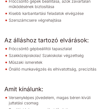
Fröccsöntő gépek beállítása, azok zavartalan
működésének biztosítása
Kisebb karbantartási feladatok elvégzése
Szerszámcsere végrehajtása
Az álláshoz tartozó elvárások:
Fröccsöntő gépbeállítói tapasztalat
Szakközépiskolai/ Szakiskolai végzettség
Műszaki ismeretek
Önálló munkavégzés és elhivatottság, precizitás
Amit kínálunk:
Versenyképes jövedelem, magas béren kívüli
juttatási csomag