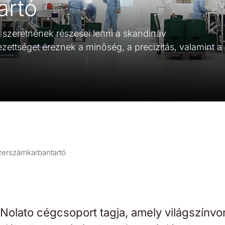
artó
k szeretnének részesei lenni a skandináv
zettséget éreznek a minőség, a precizitás, valamint a
zerszámkarbantartó
Nolato cégcsoport tagja, amely világszínvo