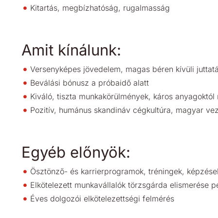
Kitartás, megbízhatóság, rugalmasság
Amit kínálunk:
Versenyképes jövedelem, magas béren kívüli juttat
Beválási bónusz a próbaidő alatt
Kiváló, tiszta munkakörülmények, káros anyagoktól
Pozitív, humánus skandináv cégkultúra, magyar ve
Egyéb előnyök:
Ösztönző- és karrierprogramok, tréningek, képzése
Elkötelezett munkavállalók törzsgárda elismerése 
Éves dolgozói elkötelezettségi felmérés