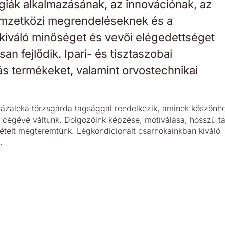
giák alkalmazásának, az innovációnak, az
emzetközi megrendeléseknek és a
kiváló minőséget és vevői elégedettséget
n fejlődik. Ipari- és tisztaszobai
s termékeket, valamint orvostechnikai
ázaléka törzsgárda tagsággal rendelkezik, aminek köszönh
cégévé váltunk. Dolgozóink képzése, motiválása, hosszú t
ételt megteremtünk. Légkondicionált csarnokainkban kiváló
.