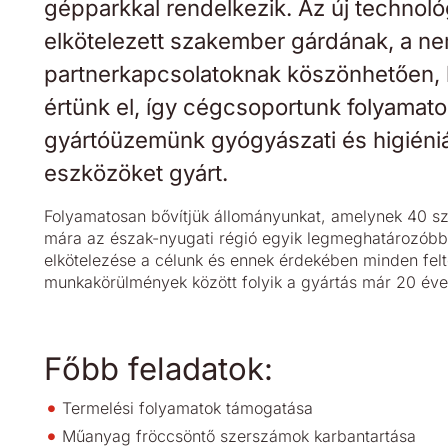
gépparkkal rendelkezik. Az új technoló
elkötelezett szakember gárdának, a n
partnerkapcsolatoknak köszönhetően, 
értünk el, így cégcsoportunk folyamatosa
gyártóüzemünk gyógyászati és higiéniá
eszközöket gyárt.
Folyamatosan bővítjük állományunkat, amelynek 40 sz
mára az észak-nyugati régió egyik legmeghatározóbb 
elkötelezése a célunk és ennek érdekében minden felt
munkakörülmények között folyik a gyártás már 20 éve
Főbb feladatok:
Termelési folyamatok támogatása
Műanyag fröccsöntő szerszámok karbantartása