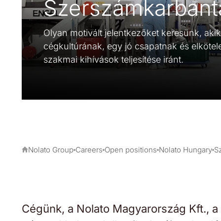
Szerszámkarbant
Olyan motivált jelentkezőket keresünk, aki
cégkultúrának, egy jó csapatnak és elkötele
szakmai kihívások teljesítése iránt.
Nolato Group
Careers
Open positions
Nolato Hungary
S
Cégünk, a Nolato Magyarország Kft., a 