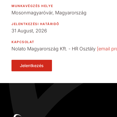
MUNKAVÉGZÉS HELYE
Mosonmagyaróvár, Magyarország
JELENTKEZÉSI HATÁRIDŐ
31 August, 2026
KAPCSOLAT
Nolato Magyarország Kft. - HR Osztály
[email pr
Jelentkezés