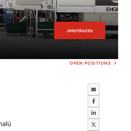
Jelentkezés
OPEN POSITIONS
Email
Facebook
LinkedIn
nalú
X