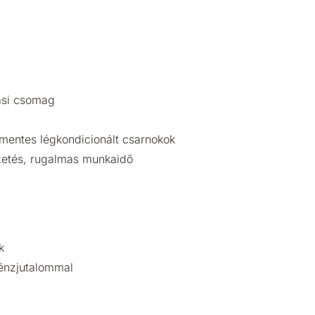
ási csomag
 mentes légkondicionált csarnokok
zetés, rugalmas munkaidő
k
pénzjutalommal