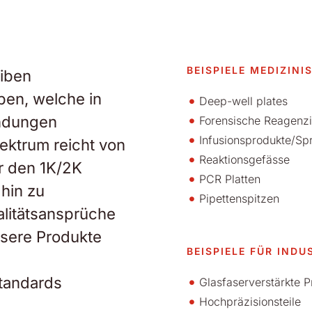
BEISPIELE MEDIZIN
eiben
pen, welche in
Deep-well plates
endungen
Forensische Reagenz
Infusionsprodukte/Spr
ektrum reicht von
Reaktionsgefässe
r den 1K/2K
PCR Platten
 hin zu
Pipettenspitzen
alitätsansprüche
nsere Produkte
BEISPIELE FÜR INDU
standards
Glasfaserverstärkte P
Hochpräzisionsteile