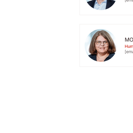
MO
Hum
[ema