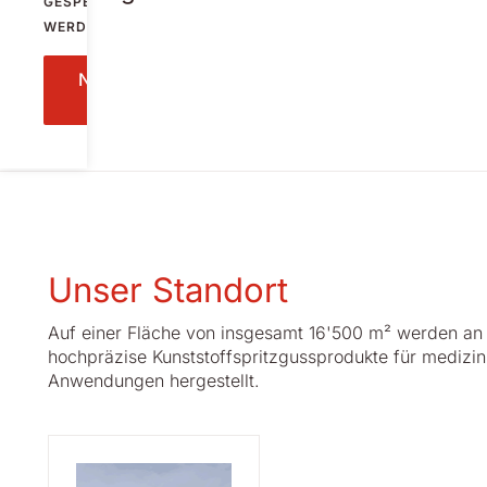
GESPEICHERT
WERDEN.
Nachricht
senden
Unser Standort
Auf einer Fläche von insgesamt 16'500 m² werden an
hochpräzise Kunststoffspritzgussprodukte für medizini
Anwendungen hergestellt.