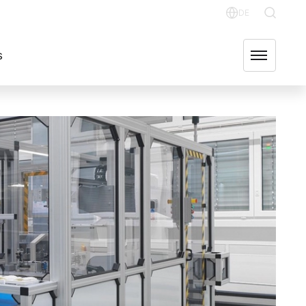
OR RELATIONS
OUR GROUP COMPANIES
FIND US
DE
English
s
Deutsch