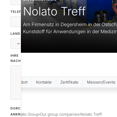
Nolato Treff
TELEFONNUMMER
INDUSTRIEZWEIG
Am Firmensitz in Degersheim in der Ostschw
Kunststoff für Anwendungen in der Medizint
LAND
IHRE
NACHRICHT
Standort
Kontakte
Zertifikate
Messen/Events
DURCH
Nolato Group
Our group companies
Nolato Treff
ANKREUZEN