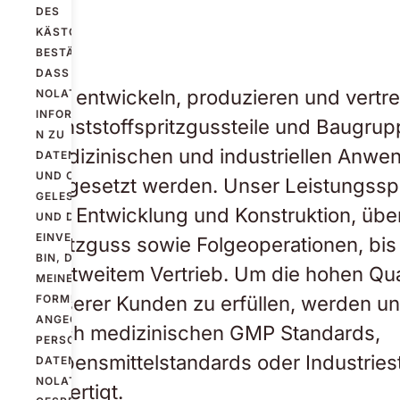
DES
KÄSTCHENS
BESTÄTIGE ICH,
DASS ICH
Wir entwickeln, produzieren und vertr
NOLATOS
INFORMATIONE
Kunststoffspritzgussteile und Baugrup
N ZU
medizinischen und industriellen Anw
DATENSCHUTZ
UND COOKIES
eingesetzt werden. Unser Leistungssp
GELESEN HABE
der Entwicklung und Konstruktion, übe
UND DAMIT
EINVERSTANDEN
Spitzguss sowie Folgeoperationen, bis
BIN, DASS
weltweitem Vertrieb. Um die hohen Qu
MEINE IM
unserer Kunden zu erfüllen, werden u
FORMULAR
ANGEGEBENEN
nach medizinischen GMP Standards,
PERSONENBEZOGENEN
Lebensmittelstandards oder Industrie
DATEN VON
NOLATO
gefertigt.