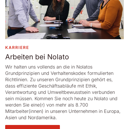
Wir setzen uns aktiv dafür ein, dass sich unser Betrieb
gemeinsamem Engagement, auf unser aller
möglichst wenig auf Umwelt und Gesundheit der
Kompetenz und Technologie und auf gemeinsamen
Menschen auswirkt. Deshalb beteiligen wir uns an
Werten. Durch die aktive, koordinierte Zusammenarbeit
Initiativen, die zu einer nachhaltigen Entwicklung
all unserer Unter­nehmensbereiche ist Nolato mehr als
beitragen.
die Summe seiner Teile.
Wir betreiben unser Unternehmen integer und
Wir ergreifen Möglichkeiten und lösen
transparent.
KARRIERE
Probleme dort, wo sie entstehen.
Arbeiten bei Nolato
Wir legen unserem Handeln eine positive
Wir schaffen für unsere unternehmerische Tätigkeit
Unternehmensethik zugrunde, wir vermeiden
das größtmögliche ­Potenzial. Dazu kombinieren wir
Wir halten uns vollends an die in Nolatos
Interessenkonflikte, und wir schätzen Offenheit –
zielführendes Management mit deutlicher Trennung
Grundprinzipien und Verhaltenskodex formulierten
innerhalb wie außerhalb des Unternehmens.
der Zuständigkeiten und Befugnisse. So ermöglichen
Richtlinien. Zu unseren Grundprinzipien gehört es,
wir eine Mitarbeiterentwicklung gemäß eigenen Zielen
dass effiziente Geschäftsabläufe mit Ethik,
und Fähigkeiten und entsprechend der
Verantwortung und Umweltbewusstsein verbunden
Unternehmenspolitik.
sein müssen. Kommen Sie noch heute zu Nolato und
werden Sie eine(r) von mehr als 8.700
Mitarbeiter(innen) in unseren Unternehmen in Europa,
Asien und Nordamerika.