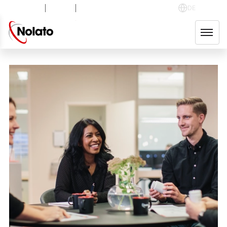
NOLA B
+0.10
%
49.40
SEK
DE
English
ZURÜCK
Svenska
areers
Polski
rking at Nolato
Deutsch
en positions
中文
ployee stories
Magyar
r group companies
Español