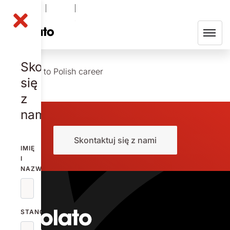
NOLA B
-1.32
%
48.70
SEK
Skontaktuj
Redirect to Polish career
się
z
nami
Skontaktuj się z nami
IMIĘ
I
NAZWISKO
STANOWISKO