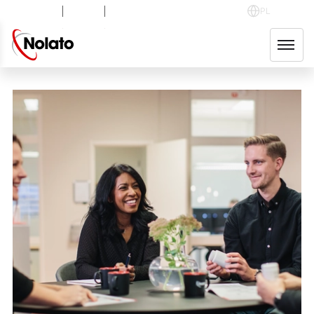
NOLA B
+0.31
%
48.85
SEK
PL
English
WSTECZ
Svenska
areers
Polski
rking at Nolato
Deutsch
en positions
中文
ployee stories
Magyar
r group companies
Español