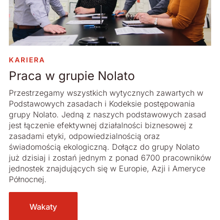
Dlatego podejmujemy działania na rzecz
zorganizowana współpraca między wszystkimi
zrównoważonego rozwoju.
jednostkami zapewnia grupie Nolato efekt synergii:
całość to więcej niż tylko suma poszczególnych
Działamy w sposób uczciwy i otwarty.
części.
Stosujemy zasady etyki w biznesie, unikamy
KARIERA
Wykorzystujemy pojawiające się możliwości i
konfliktów interesów i cenimy otwartość, zarówno w
Praca w grupie Nolato
obrębie grupy, jak i na zewnątrz.
od razu rozwiązujemy problemy.
Tworzymy optymalny potencjał rozwoju naszej firmy,
Przestrzegamy wszystkich wytycznych zawartych w
łącząc zarządzanie oparte na celach z jasnym
Podstawowych zasadach i Kodeksie postępowania
podziałem odpowiedzialności i uprawnień. Dzięki temu
grupy Nolato. Jedną z naszych podstawowych zasad
pracownicy mogą rozwijać się zgodnie z własnymi i
jest łączenie efektywnej działalności biznesowej z
firmowymi celami i możliwościami.
zasadami etyki, odpowiedzialnością oraz
świadomością ekologiczną. Dołącz do grupy Nolato
już dzisiaj i zostań jednym z ponad 6700 pracowników
jednostek znajdujących się w Europie, Azji i Ameryce
Północnej.
Wakaty