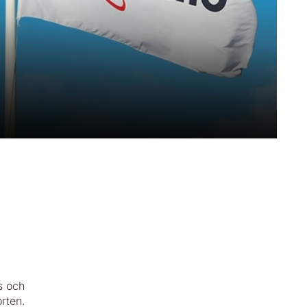
s och
rten.