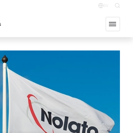
INVESTERARE
OUR GROUP COMPANIES
FIND US
SV
English
s
Svenska