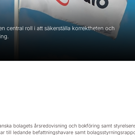
 central roll i att säkerställa korrektheten och
ing.
ranska bolagets årsredovisning och bokföring samt styrelsen
gar till ledande befattningshavare samt bolagsstyrningsrappo