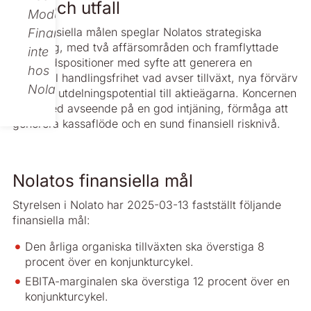
Mål och utfall
Modular
De finansiella målen speglar Nolatos strategiska
Finance,
inriktning, med två affärsområden och framflyttade
inte
marknadspositioner med syfte att generera en
hos
finansiell handlingsfrihet vad avser tillväxt, nya förvärv
Nolato.
och god utdelningspotential till aktieägarna. Koncernen
styrs med avseende på en god intjäning, förmåga att
generera kassaflöde och en sund finansiell risknivå.
Nolatos finansiella mål
Styrelsen i Nolato har 2025-03-13 fastställt följande
finansiella mål:
Den årliga organiska tillväxten ska överstiga 8
procent över en konjunkturcykel.
EBITA-marginalen ska överstiga 12 procent över en
konjunkturcykel.