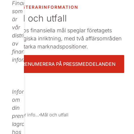
Finance,
INVESTERARINFORMATION
Beställ tryckt
som
Mål och utfall
är
vår
Nolatos finansiella mål speglar företagets
distributör
strategiska inriktning, med två affärsområden
av
och starka marknadspositioner.
finansiell
information.
PRENUMERERA PÅ PRESSMEDDELANDEN
Informationen
om
din
Investor information
Mål och utfall
prenumeration
lagras
hos