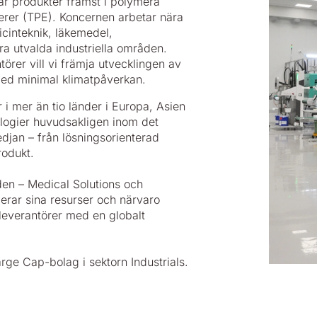
kar produkter främst i polymera
merer (TPE). Koncernen arbetar nära
inteknik, läkemedel,
a utvalda industriella områden.
er vill vi främja utvecklingen av
 med minimal klimatpåverkan.
 i mer än tio länder i Europa, Asien
ologier huvudsakligen inom det
djan – från lösningsorienterad
rodukt.
en – Medical Solutions och
erar sina resurser och närvaro
 leverantörer med en globalt
ge Cap-bolag i sektorn Industrials.