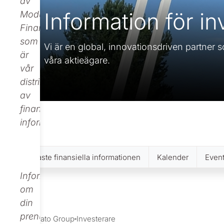
av
Information för in
Modular
Finance,
som
Vi är en global, innovationsdriven partner som
är
våra aktieägare.
vår
distributör
av
finansiell
information.
Senaste finansiella informationen
Kalender
Even
Informationen
om
din
prenumeration
Nolato Group
Investerare