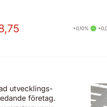
8,75
+0,10
%
+0,
rad utvecklings-
 ledande företag.