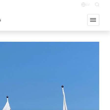
INVESTERARE
OUR GROUP COMPANIES
FIND US
SV
English
s
Svenska