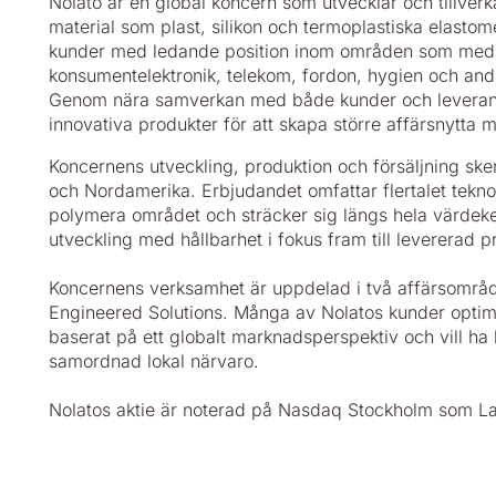
Nolato är en global koncern som utvecklar och tillver
material som plast, silikon och termoplastiska elasto
kunder med ledande position inom områden som medic
konsumentelektronik, telekom, fordon, hygien och andr
Genom nära samverkan med både kunder och leverantör
innovativa produkter för att skapa större affärsnytta
Koncernens utveckling, produktion och försäljning sker
och Nordamerika. Erbjudandet omfattar flertalet tekn
polymera området och sträcker sig längs hela värdeke
utveckling med hållbarhet i fokus fram till levererad p
Koncernens verksamhet är uppdelad i två affärsområd
Engineered Solutions. Många av Nolatos kunder optim
baserat på ett globalt marknadsperspektiv och vill ha
samordnad lokal närvaro.
Nolatos aktie är noterad på Nasdaq Stockholm som Lar