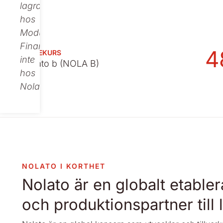
lagras
hos
Modular
Finance,
4
AKTIEKURS
inte
Nolato b (NOLA B)
hos
Nolato.
NOLATO I KORTHET
Nolato är en globalt etable
och produktionspartner till