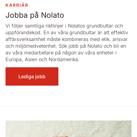
delegering av ansvar och befogenheter skapar vi goda
KARRIÄR
förutsättningar för vår verksamhet. Det ger också varje
Jobba på Nolato
medarbetare möjlighet att utvecklas utifrån sina egna
och företagets förutsättningar och mål.
Vi följer samtliga riktlinjer i Nolatos grundbultar och
uppförandekod. En av våra grundbultar är att effektiv
affärsverksamhet måste kombineras med etik, ansvar
och miljömedvetenhet. Sök jobb på Nolato och bli en
av våra medarbetare på någon av våra enheter i
Europa, Asien och Nordamerika.
Lediga jobb