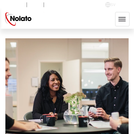
NOLA B
-1,32
%
48,70
SEK
SV
English
TILLBAKA
Svenska
areers
Polski
rking at Nolato
Deutsch
en positions
中文
ployee stories
Magyar
r group companies
Español