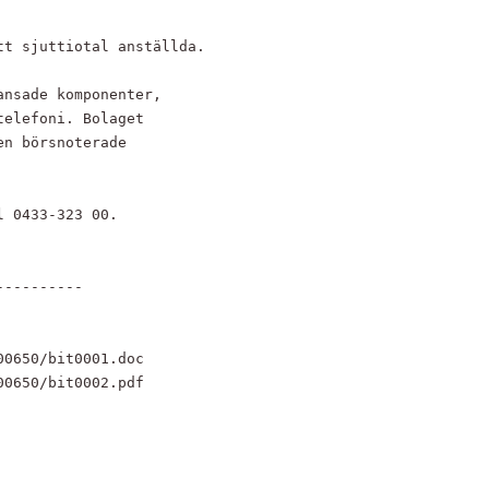
t sjuttiotal anställda.

nsade komponenter,

elefoni. Bolaget

n börsnoterade

 0433-323 00.

---------

0650/bit0001.doc 

00650/bit0002.pdf