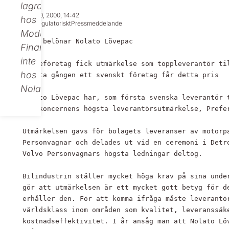
lagras
May 10, 2000, 14:42
hos
Icke regulatoriskt
Pressmeddelande
Modular
Ford belönar Nolato Lövepac

Finance,
inte
Skåneföretag fick utmärkelse som toppleverantör til
hos
Första gången ett svenskt företag får detta pris

Nolato.
Nolato Lövepac har, som första svenska leverantör t
Fordkoncernens högsta leverantörsutmärkelse, Prefer
Utmärkelsen gavs för bolagets leveranser av motorpa
Personvagnar och delades ut vid en ceremoni i Detro
Volvo Personvagnars högsta ledningar deltog.

Bilindustrin ställer mycket höga krav på sina under
gör att utmärkelsen är ett mycket gott betyg för de
erhåller den. För att komma ifråga måste leverantör
världsklass inom områden som kvalitet, leveranssäke
kostnadseffektivitet. I år ansåg man att Nolato Löv