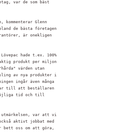
tag, var de som bäst

, kommenterar Glenn

land de bästa företagen

antörer, är onekligen

Lövepac hade t.ex. 100%

ktig produkt per miljon

hårda" värden utan

ling av nya produkter i

ingen ingår även många

r till att beställaren

jliga tid och till

utmärkelsen, var att vi

ckså aktivt jobbat med

 bett oss om att göra,
