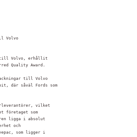
l Volvo

ill Volvo, erhållit

red Quality Award.

ckningar till Volvo

it, där såväl Fords som

leverantörer, vilket

t företaget som

en ligga i absolut

rhet och

epac, som ligger i
