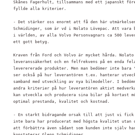
Skånes Fagerhult, tillsammans med ett japanskt före
fyllde alla kriterier.

- Det stärker oss enormt att få den här utmärkelsen
Schmidinger, som är vd i Nolato Lövepac. Att vara b
i världen, av alla Volvo Personvagnars ca 500 lever
ett gott betyg.

Kraven från Ford och Volvo är mycket hårda. Nolato 
leveranssäkerhet och en felfrekvens på en enda fela
leverererade produkter. Men man bedömer inte bara "
ser också på hur leverantören t.ex. hanterar utveck
samband med utveckling av nya bilmodeller. I bedömn
andra kriterier på hur leverantören aktivt medverka
kan utveckla och producera sina bilar på kortast mö
optimal prestanda, kvalitet och kostnad.

- En starkt bidragande orsak till att just vi fick 
inte bara har producerat med högsta kvalitet utan o
att förbättra även sådant som kunden inte själv har
konstaterar Glenn Schmidinger.
