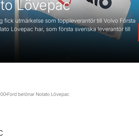
ato Lövepac
 fick utmärkelse som toppleverantör till Volvo Första
lato Lövepac har, som första svenska leverantör till
000
Ford belönar Nolato Lövepac
c