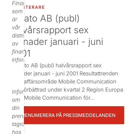
Finance,
INVESTERARE
Beställ tryckt
som
Nolato AB (publ)
är
halvårsrapport sex
vår
distributör
månader januari - juni
av
2001
finansiell
information.
: Nolato AB (publ) halvårsrapport sex
månader januari - juni 2001 Resultattrenden
inom affärsområde Mobile Communication
klart förbättrad under kvartal 2 Region Europa
Informationen
inom Mobile Communication för...
om
din
PRENUMERERA PÅ PRESSMEDDELANDEN
prenumeration
lagras
hos