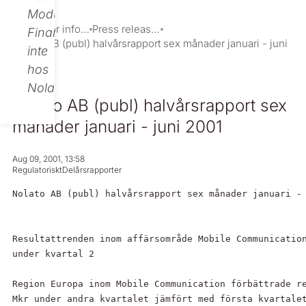
Modular
Investor information
Press releases
Finance,
Nolato AB (publ) halvårsrapport sex månader januari - juni
inte
2001
hos
Nolato.
Nolato AB (publ) halvårsrapport sex
månader januari - juni 2001
Aug 09, 2001, 13:58
Regulatoriskt
Delårsrapporter
Nolato AB (publ) halvårsrapport sex månader januari - 
Resultattrenden inom affärsområde Mobile Communication
under kvartal 2

Region Europa inom Mobile Communication förbättrade re
Mkr under andra kvartalet jämfört med första kvartalet