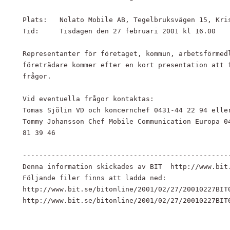
Plats:   Nolato Mobile AB, Tegelbruksvägen 15, Kris
Tid:     Tisdagen den 27 februari 2001 kl 16.00

Representanter för företaget, kommun, arbetsförmedl
företrädare kommer efter en kort presentation att f
frågor.

Vid eventuella frågor kontaktas:

Tomas Sjölin VD och koncernchef 0431-44 22 94 eller
Tommy Johansson Chef Mobile Communication Europa 04
81 39 46

---------------------------------------------------
Denna information skickades av BIT  http://www.bit.
Följande filer finns att ladda ned:

http://www.bit.se/bitonline/2001/02/27/20010227BIT0
http://www.bit.se/bitonline/2001/02/27/20010227BIT