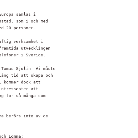
uropa samlas i

stad, som i och med

d 20 personer.

ftig verksamhet i

ramtida utvecklingen

lefoner i Sverige.

Tomas Sjölin. Vi måste

ång tid att skapa och

 kommer dock att

ntressenter att

g för så många som

a berörs inte av de

ch Lomma:
