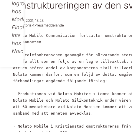
omstruktureringen av den s
lagras
hos
Modular
Feb 27, 2001, 13:23
Regulatoriskt
Pressmeddelande
Finance,
inte
Nolato Mobile Communication fortsätter omstrukturer
verksamheten.

hos
Nolato.
Mobiltelefonbranschen genomgår för närvarande stora
framförallt som en följd av en lägre tillväxttakt o
att en större andel av komponenterna skall tillverk
Nolato kommer därför, som en följd av detta, omgåen
förhandlingar angående följande förslag:

· Produktionen vid Nolato Mobitec i Lomma kommer at
Nolato Mobile och Nolato Silikonteknik under våren 
att 60 medarbetare vid Nolato Mobitec kommer att va
samband med att enheten avvecklas.

· Nolato Mobile i Kristianstad omstruktureras från 