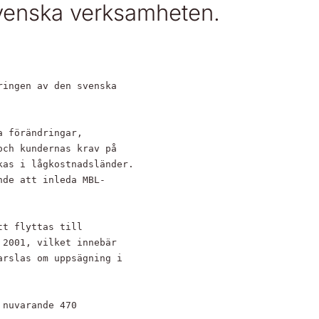
venska verksamheten.
ingen av den svenska

 förändringar,

ch kundernas krav på

as i lågkostnadsländer.

de att inleda MBL-

t flyttas till

2001, vilket innebär

rslas om uppsägning i

nuvarande 470
