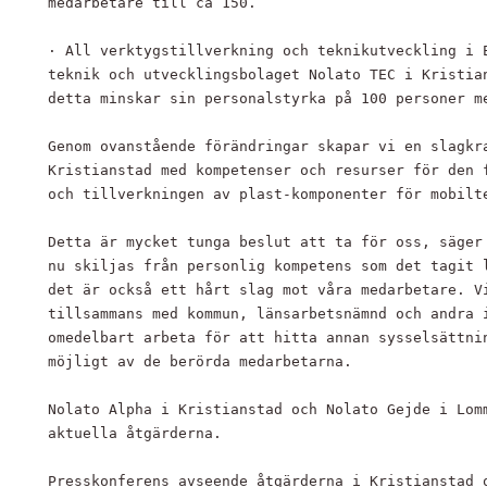
medarbetare till ca 150.

· All verktygstillverkning och teknikutveckling i E
teknik och utvecklingsbolaget Nolato TEC i Kristian
detta minskar sin personalstyrka på 100 personer me
Genom ovanstående förändringar skapar vi en slagkra
Kristianstad med kompetenser och resurser för den f
och tillverkningen av plast-komponenter för mobilte
Detta är mycket tunga beslut att ta för oss, säger 
nu skiljas från personlig kompetens som det tagit l
det är också ett hårt slag mot våra medarbetare. Vi
tillsammans med kommun, länsarbetsnämnd och andra i
omedelbart arbeta för att hitta annan sysselsättnin
möjligt av de berörda medarbetarna.

Nolato Alpha i Kristianstad och Nolato Gejde i Lomm
aktuella åtgärderna.

Presskonferens avseende åtgärderna i Kristianstad o