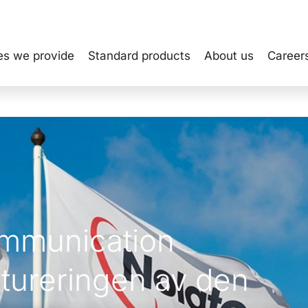
es we provide
Standard products
About us
Career
ommunication
ktureringen av den