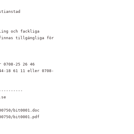
tianstad

ing och fackliga

innas tillgängliga för

 0708-25 26 46

4-18 61 11 eller 0708-

---------

se

0750/bit0001.doc 

00750/bit0001.pdf