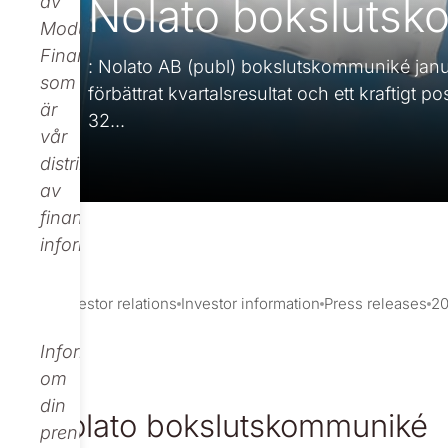
Nolato boksluts
av
Modular
Finance,
: Nolato AB (publ) bokslutskommuniké janua
som
förbättrat kvartalsresultat och ett kraftigt po
är
32...
vår
distributör
av
finansiell
information.
Investor relations
Investor information
Press releases
2
Informationen
om
din
Nolato bokslutskommuniké
prenumeration