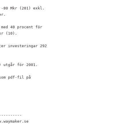
-80 Mkr (201) exkl.

r.

med 40 procent för

r (10).

er investeringar 292

 utgår för 2001.

om pdf-fil på

---------

.waymaker.se
