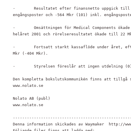
·        Resultatet efter finansnetto uppgick till 
engångsposter och -564 Mkr (101) inkl. engångsposte
·        Omsättningen för Medical Components ökade 
helåret 2001 och rörelseresultatet ökade till 22 Mk
·        Fortsatt starkt kassaflöde under året, eft
Mkr (-404 Mkr).

·        Styrelsen föreslår att ingen utdelning (0)
Den kompletta bokslutskommunikén finns att tillgå s
www.nolato.se

Nolato AB (publ)

www.nolato.se

---------------------------------------------------
Denna information skickades av Waymaker  http://www
Följande filer finns att ladda ned:
