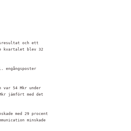
resultat och ett

 kvartalet blev 32

. engångsposter

 var 54 Mkr under

kr jämfört med det

skade med 29 procent

munication minskade
