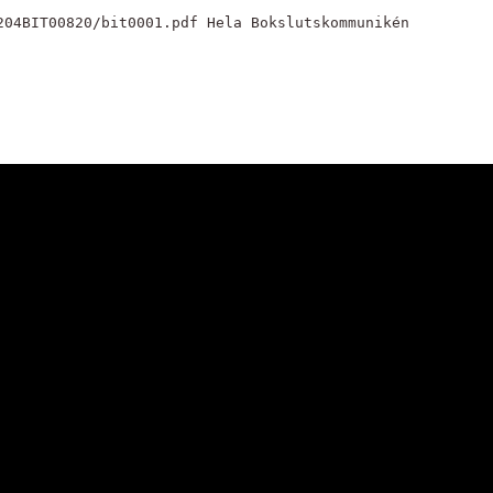
204BIT00820/bit0001.pdf Hela Bokslutskommunikén