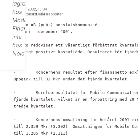
lagras
Feb 04, 2002, 15:04
hos
Regulatoriskt
Delårsrapporter
Modular
Nolato AB (publ) bokslutskommuniké

Finance,
januari - december 2001.

inte
hos
Nolato redovisar ett väsentligt förbättrat kvartals
kraftigt positivt kassaflöde. Resultatet för fjärde
Nolato.
Mkr.

·        Koncernens resultat efter finansnetto exkl
uppgick till 32 Mkr under det fjärde kvartalet.

·        Rörelseresultatet för Mobile Communication
fjärde kvartalet, vilket är en förbättring med 29 M
tredje kvartalet.

·        Koncernens omsättning för helåret 2001 min
till 2.359 Mkr (3.302). Omsättningen för Mobile Com
till 1.205 Mkr (2.111).
