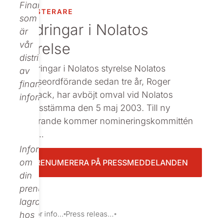
Finance,
INVESTERARE
Beställ tryckt
som
Ändringar i Nolatos
är
styrelse
vår
distributör
: Ändringar i Nolatos styrelse Nolatos
av
styrelseordförande sedan tre år, Roger
finansiell
Holtback, har avböjt omval vid Nolatos
information.
bolagsstämma den 5 maj 2003. Till ny
ordförande kommer nomineringskommittén
att fö...
Informationen
om
PRENUMERERA PÅ PRESSMEDDELANDEN
din
prenumeration
lagras
Investor information
Press releases
hos