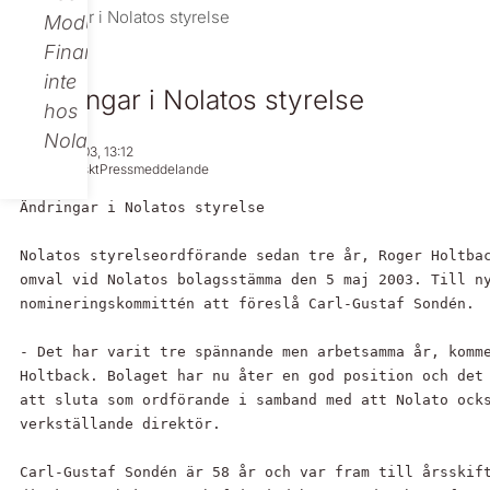
Ändringar i Nolatos styrelse
Modular
Finance,
inte
Ändringar i Nolatos styrelse
hos
Nolato.
Mar 18, 2003, 13:12
Regulatoriskt
Pressmeddelande
Ändringar i Nolatos styrelse

Nolatos styrelseordförande sedan tre år, Roger Holtbac
omval vid Nolatos bolagsstämma den 5 maj 2003. Till ny
nomineringskommittén att föreslå Carl-Gustaf Sondén.

- Det har varit tre spännande men arbetsamma år, komme
Holtback. Bolaget har nu åter en god position och det 
att sluta som ordförande i samband med att Nolato ocks
verkställande direktör.

Carl-Gustaf Sondén är 58 år och var fram till årsskift