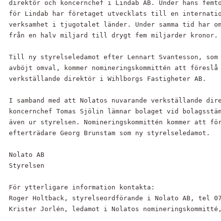
direktör och koncernchef i Lindab AB. Under hans femto
för Lindab har företaget utvecklats till en internatio
verksamhet i tjugotalet länder. Under samma tid har om
från en halv miljard till drygt fem miljarder kronor.

Till ny styrelseledamot efter Lennart Svantesson, som 
avböjt omval, kommer nomineringskommittén att föreslå 
verkställande direktör i Wihlborgs Fastigheter AB.

I samband med att Nolatos nuvarande verkställande dire
koncernchef Tomas Sjölin lämnar bolaget vid bolagsstäm
även ur styrelsen. Nomineringskommittén kommer att för
efterträdare Georg Brunstam som ny styrelseledamot.

Nolato AB

Styrelsen

För ytterligare information kontakta:

Roger Holtback, styrelseordförande i Nolato AB, tel 07
Krister Jorlén, ledamot i Nolatos nomineringskommitté,