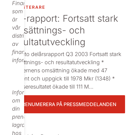
Finance,
INVESTERARE
Beställ tryckt
som
Q3-rapport: Fortsatt stark
är
omsättnings- och
vår
distributör
resultatutveckling
av
finansiell
: Nolato delårsrapport Q3 2003 Fortsatt stark
information.
omsättnings- och resultatutveckling *
Koncernens omsättning ökade med 47
procent och uppgick till 1978 Mkr (1348) *
Rörelseresultatet ökade till 111 M...
Informationen
om
PRENUMERERA PÅ PRESSMEDDELANDEN
din
prenumeration
lagras
hos