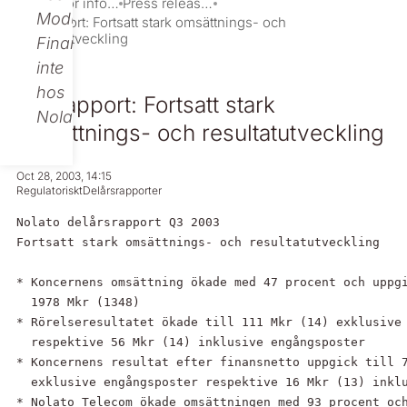
Investor information
Press releases
Modular
Q3-rapport: Fortsatt stark omsättnings- och
resultatutveckling
Finance,
inte
hos
Q3-rapport: Fortsatt stark
Nolato.
omsättnings- och resultatutveckling
Oct 28, 2003, 14:15
Regulatoriskt
Delårsrapporter
Nolato delårsrapport Q3 2003

Fortsatt stark omsättnings- och resultatutveckling

* Koncernens omsättning ökade med 47 procent och uppgi
  1978 Mkr (1348)

* Rörelseresultatet ökade till 111 Mkr (14) exklusive 
  respektive 56 Mkr (14) inklusive engångsposter

* Koncernens resultat efter finansnetto uppgick till 7
  exklusive engångsposter respektive 16 Mkr (13) inklu
* Nolato Telecom ökade omsättningen med 93 procent och