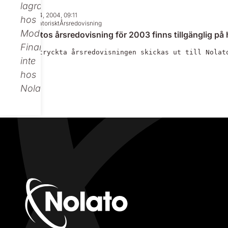
lagras
Mar 24, 2004, 09:11
hos
Regulatoriskt
Årsredovisning
Modular
Nolatos årsredovisning för 2003 finns tillgänglig på
Finance,
Den tryckta årsredovisningen skickas ut till Nolat
inte
hos
Nolato.