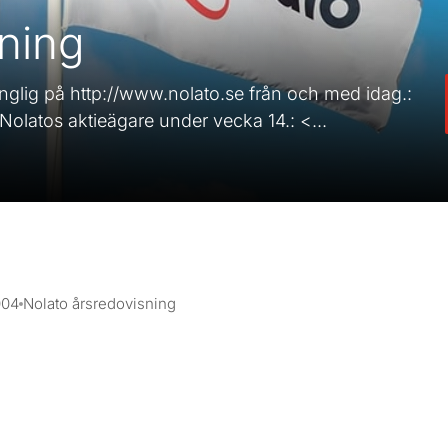
sning
änglig på http://www.nolato.se från och med idag.:
 Nolatos aktieägare under vecka 14.: <...
004
Nolato årsredovisning