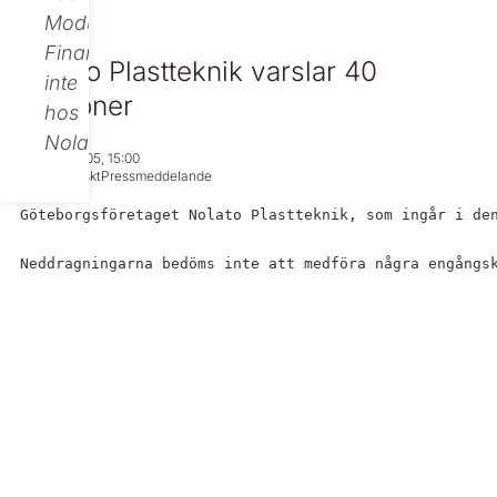
Modular
Finance,
Nolato Plastteknik varslar 40
inte
personer
hos
Nolato.
Sep 05, 2005, 15:00
Regulatoriskt
Pressmeddelande
Göteborgsföretaget Nolato Plastteknik, som ingår i de
Neddragningarna bedöms inte att medföra några engångs