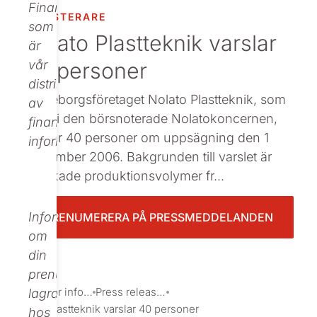
Finance,
INVESTERARE
Beställ tryckt
som
Nolato Plastteknik varslar
är
40 personer
vår
distributör
: Göteborgsföretaget Nolato Plastteknik, som
av
ingår i den börsnoterade Nolatokoncernen,
finansiell
varslar 40 personer om uppsägning den 1
information.
september 2006. Bakgrunden till varslet är
minskade produktionsvolymer fr...
Informationen
PRENUMERERA PÅ PRESSMEDDELANDEN
om
din
prenumeration
Investor information
Press releases
lagras
Nolato Plastteknik varslar 40 personer
hos