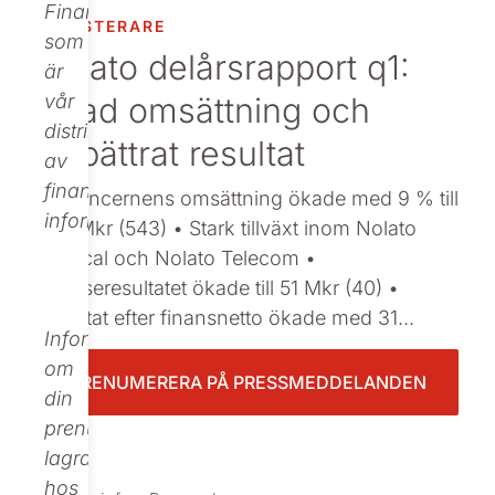
Finance,
INVESTERARE
Beställ tryckt
som
Nolato delårsrapport q1:
är
Ökad omsättning och
vår
distributör
förbättrat resultat
av
finansiell
: • Koncernens omsättning ökade med 9 % till
information.
594 Mkr (543) • Stark tillväxt inom Nolato
Medical och Nolato Telecom •
Rörelseresultatet ökade till 51 Mkr (40) •
Resultat efter finansnetto ökade med 31...
Informationen
om
PRENUMERERA PÅ PRESSMEDDELANDEN
din
prenumeration
lagras
hos