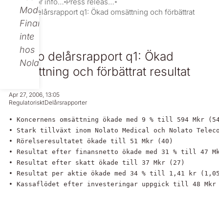
Investor information
Press releases
Modular
Nolato delårsrapport q1: Ökad omsättning och förbättrat
resultat
Finance,
inte
hos
Nolato delårsrapport q1: Ökad
Nolato.
omsättning och förbättrat resultat
Apr 27, 2006, 13:05
Regulatoriskt
Delårsrapporter
• Koncernens omsättning ökade med 9 % till 594 Mkr (54
• Stark tillväxt inom Nolato Medical och Nolato Teleco
• Rörelseresultatet ökade till 51 Mkr (40)

• Resultat efter finansnetto ökade med 31 % till 47 Mk
• Resultat efter skatt ökade till 37 Mkr (27)

• Resultat per aktie ökade med 34 % till 1,41 kr (1,05
• Kassaflödet efter investeringar uppgick till 48 Mkr