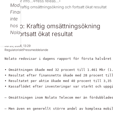
Investor information
Press releases
Modular
Nolato: Kraftig omsättningsökning och fortsatt ökat resultat
Finance,
inte
Nolato: Kraftig omsättningsökning
hos
Nolato.
och fortsatt ökat resultat
Jul 20, 2006, 13:29
Regulatoriskt
Pressmeddelande
Nolato redovisar i dagens rapport för första halvåret 
• Omsättningen ökade med 32 procent till 1.461 Mkr (1.
• Resultat efter finansnetto ökade med 28 procent till
• Resultatet per aktie ökade med 40 procent till 3,35 
• Kassaflödet efter investeringar var starkt och uppgi
– Omsättningen inom Nolato Telecom mer än fördubblade
– Men även en generellt större andel av komplexa mobil