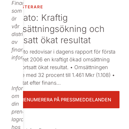
Finance,
INVESTERARE
Beställ tryckt
som
Nolato: Kraftig
är
omsättningsökning och
vår
distributör
fortsatt ökat resultat
av
finansiell
: Nolato redovisar i dagens rapport för första
information.
halvåret 2006 en kraftigt ökad omsättning
och fortsatt ökat resultat. • Omsättningen
ökade med 32 procent till 1.461 Mkr (1.108) •
Resultat efter finans...
Informationen
om
PRENUMERERA PÅ PRESSMEDDELANDEN
din
prenumeration
lagras
hos