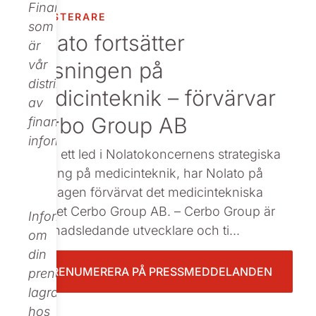
Finance,
INVESTERARE
Beställ tryckt
som
Nolato fortsätter
är
satsningen på
vår
distributör
medicinteknik – förvärvar
av
Cerbo Group AB
finansiell
information.
: Som ett led i Nolatokoncernens strategiska
satsning på medicinteknik, har Nolato på
måndagen förvärvat det medicintekniska
bolaget Cerbo Group AB. – Cerbo Group är
Informationen
marknadsledande utvecklare och ti...
om
din
PRENUMERERA PÅ PRESSMEDDELANDEN
prenumeration
lagras
hos