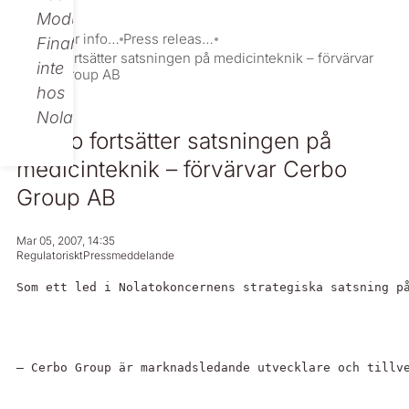
Modular
Investor information
Press releases
Finance,
Nolato fortsätter satsningen på medicinteknik – förvärvar
inte
Cerbo Group AB
hos
Nolato.
Nolato fortsätter satsningen på
medicinteknik – förvärvar Cerbo
Group AB
Mar 05, 2007, 14:35
Regulatoriskt
Pressmeddelande
Som ett led i Nolatokoncernens strategiska satsning p
– Cerbo Group är marknadsledande utvecklare och tillv