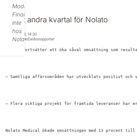
Modular
Finance,
Starkt andra kvartal för Nolato
inte
hos
Jul 21, 2008, 14:30
Nolato.
Regulatoriskt
Delårsrapporter
Nolato fortsätter att öka såväl omsättning som result
– Samtliga affärsområden har utvecklats positivt och 
– Flera viktiga projekt för framtida leveranser har e
Nolato Medical ökade omsättningen med 13 procent till