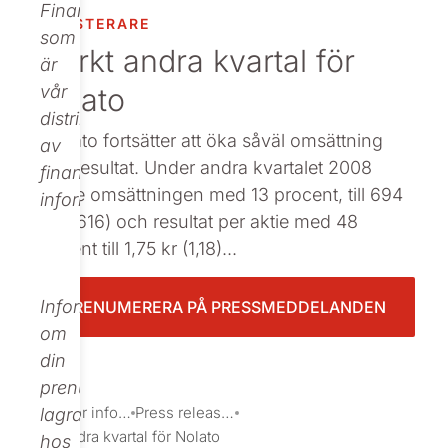
Finance,
INVESTERARE
Beställ tryckt
som
Starkt andra kvartal för
är
Nolato
vår
distributör
: Nolato fortsätter att öka såväl omsättning
av
som resultat. Under andra kvartalet 2008
finansiell
ökade omsättningen med 13 procent, till 694
information.
mkr (616) och resultat per aktie med 48
procent till 1,75 kr (1,18)...
Informationen
PRENUMERERA PÅ PRESSMEDDELANDEN
om
din
prenumeration
Investor information
Press releases
lagras
Starkt andra kvartal för Nolato
hos