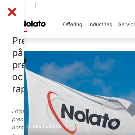
NOLA B
-0,21
%
48,60
SEK
Offering
Industries
Servic
ection
evelopment
nfo
olutions
Prenumerera
ection
nfo
på
pressmeddelanden
och
rapporter
Följande
prenumeration
INVESTERARE
hanteras