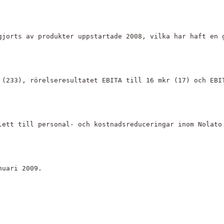
gjorts av produkter uppstartade 2008, vilka har haft en 
 (233), rörelseresultatet EBITA till 16 mkr (17) och EBI
lett till personal- och kostnadsreduceringar inom Nolato
nuari 2009.