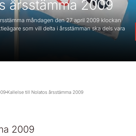
atos årsstämma 2009
s årsstämma måndagen den 27 april 2009 klockan
ieägare som vill delta i årsstämman ska dels vara
009
Kallelse till Nolatos årsstämma 2009
mma 2009