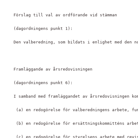
Förslag till val av ordförande vid stämman 
(dagordningens punkt 1):
Den valberedning, som bildats i enlighet med den n
Framläggande av årsredovisningen 
(dagordningens punkt 6):
I samband med framläggandet av årsredovisningen ko
 (a) en redogörelse för valberedningens arbete, fu
 (b) en redogörelse för ersättningskommitténs arbe
 (c) en redogörelse för styrelsens arbete med revi