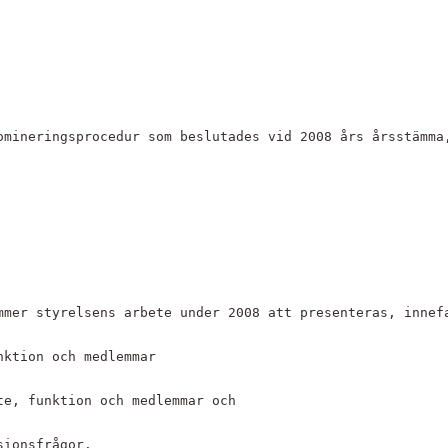
omineringsprocedur som beslutades vid 2008 års årsstämma
mmer styrelsens arbete under 2008 att presenteras, innef
nktion och medlemmar
te, funktion och medlemmar och
sionsfrågor.