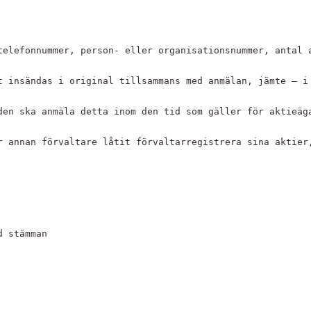
telefonnummer, person- eller organisationsnummer, antal 
t insändas i original tillsammans med anmälan, jämte – i
den ska anmäla detta inom den tid som gäller för aktieäg
r annan förvaltare låtit förvaltarregistrera sina aktier
id stämman