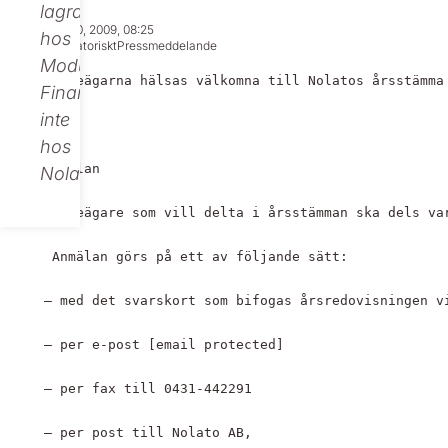
lagras
Mar 20, 2009, 08:25
hos
Regulatoriskt
Pressmeddelande
Modular
Aktieägarna hälsas välkomna till Nolatos årsstämma
Finance,
inte
hos
Anmälan
Nolato.
Aktieägare som vill delta i årsstämman ska dels va
 Anmälan görs på ett av följande sätt:
– med det svarskort som bifogas årsredovisningen v
– per e-post 
[email protected]
– per fax till 0431-442291
– per post till Nolato AB, 