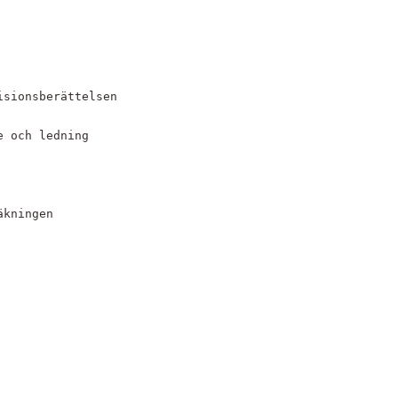
isionsberättelsen
e och ledning
äkningen