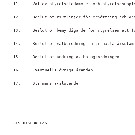
11.	Val av styrelseledamöter och styrelsesupp
12.	Beslut om riktlinjer för ersättning och 
13.	Beslut om bemyndigande för styrelsen att
14.	Beslut om valberedning inför nästa årsstäm
15.	Beslut om ändring av bolags­ordningen
16.	Eventuella övriga ärenden
17.	Stämmans avslutande
BESLUTSFÖRSLAG 