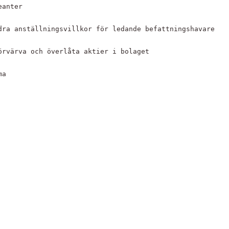
leanter 
andra anställningsvillkor för ledande befattningshavare
 förvärva och överlåta aktier i bolaget
ma