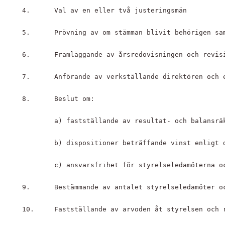
4. 	Val av en eller två justeringsmän
5.	Prövning av om stämman blivit behörigen s
6.	Framläggande av årsredovisningen och rev
7.	Anförande av verkställande direktören oc
8.	Beslut om:
	a) fastställande av resultat- och balansr
	b) dispositioner beträffande vinst enligt 
	c) ansvarsfrihet för styrelse­ledamöterna o
9.	Bestämmande av antalet styrelseledamöter 
10.	Fastställande av arvoden åt styrelsen och