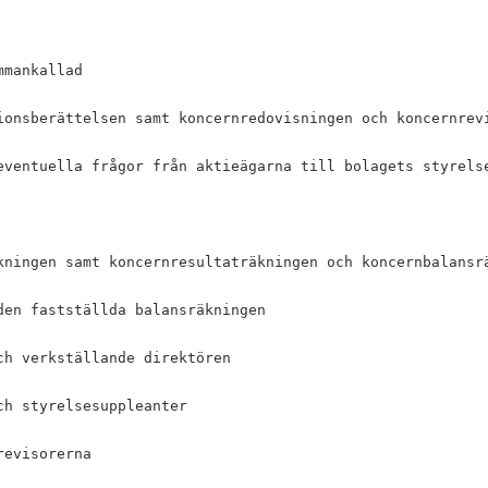
ammankallad
isionsberättelsen samt koncernredovisningen och koncernrev
h eventuella frågor från aktieägarna till bolagets styrels
äkningen samt koncernresultaträkningen och koncernbalansr
den fastställda balansräkningen
ch verkställande ­direktören
och styrelsesuppleanter 
 revisorerna