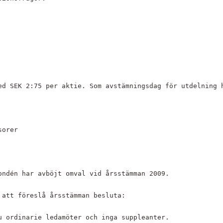
ed SEK 2:75 per aktie. Som avstämningsdag för utdelning 
sorer 
ondén har avböjt omval vid årsstämman 2009.
 att föreslå årsstämman besluta:
u ordinarie ledamöter och inga suppleanter.