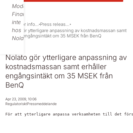
Modular
Finance,
inte
Investor information
Press releases
hos
Nolato gör ytterligare anpassning av kostnadsmassan samt
erhåller engångsintäkt om 35 MSEK från BenQ
Nolato.
Nolato gör ytterligare anpassning av
kostnadsmassan samt erhåller
engångsintäkt om 35 MSEK från
BenQ
Apr 23, 2009, 10:06
Regulatoriskt
Pressmeddelande
För att ytterligare anpassa verksamheten till det för