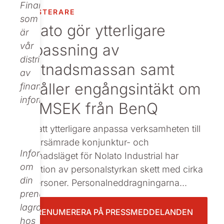
Finance,
INVESTERARE
Beställ tryckt
som
Nolato gör ytterligare
är
anpassning av
vår
distributör
kostnadsmassan samt
av
erhåller engångsintäkt om
finansiell
information.
35 MSEK från BenQ
: För att ytterligare anpassa verksamheten till
det försämrade konjunktur- och
Informationen
marknadsläget för Nolato Industrial har
om
reduktion av personalstyrkan skett med cirka
din
60 personer. Personalneddragningarna...
prenumeration
lagras
PRENUMERERA PÅ PRESSMEDDELANDEN
hos