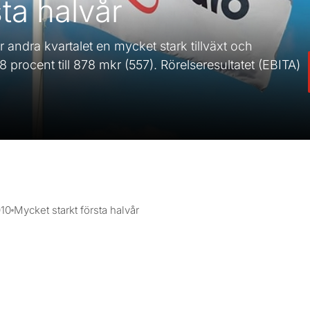
ta halvår
r andra kvartalet en mycket stark tillväxt och
rocent till 878 mkr (557). Rörelseresultatet (EBITA)
10
Mycket starkt första halvår