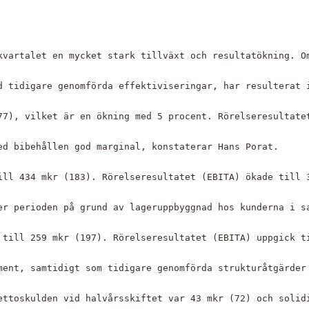
kvartalet en mycket stark tillväxt och resultatökning. O
d tidigare genomförda effektiviseringar, har resulterat 
77), vilket är en ökning med 5 procent. Rörelseresultate
ed bibehållen god marginal, konstaterar Hans Porat.
ill 434 mkr (183). Rörelseresultatet (EBITA) ökade till 
er perioden på grund av lageruppbyggnad hos kunderna i s
 till 259 mkr (197). Rörelseresultatet (EBITA) uppgick t
ment, samtidigt som tidigare genomförda strukturåtgärder
ettoskulden vid halvårsskiftet var 43 mkr (72) och solid