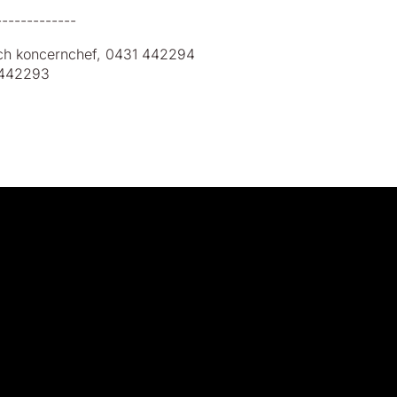
-------------
 och koncernchef, 0431 442294
1 442293