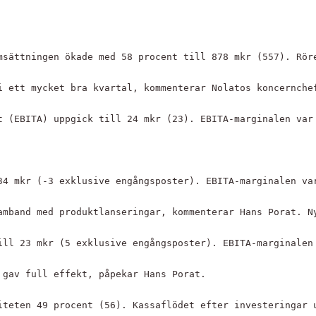
msättningen ökade med 58 procent till 878 mkr (557). Rör
i ett mycket bra kvartal, kommenterar Nolatos koncernche
t (EBITA) uppgick till 24 mkr (23). EBITA-marginalen var
34 mkr (-3 exklusive engångsposter). EBITA-marginalen va
amband med produktlanseringar, kommenterar Hans Porat. N
ill 23 mkr (5 exklusive engångsposter). EBITA-marginalen
 gav full effekt, påpekar Hans Porat.
iteten 49 procent (56). Kassaflödet efter investeringar 