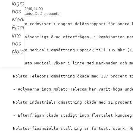
lagras
Jul 21, 2010, 14:00
hos
Regulatoriskt
Delårsrapporter
Modular
Nolato redovisar i dagens delårsrapport för andra 
Finance,
inte
- En väsentligt ökad efterfrågan, i kombination me
hos
Nolato Medicals omsättning uppgick till 185 mkr (1
Nolato.
- Nolato Medical växer i linje med marknaden och m
Nolato Telecoms omsättning ökade med 137 procent t
- Volymerna inom Nolato Telecom har varit höga und
Nolato Industrials omsättning ökade med 31 procent
- Efterfrågan ökade stadigt inom flertalet kundseg
Nolatos finansiella ställning är fortsatt stark. N