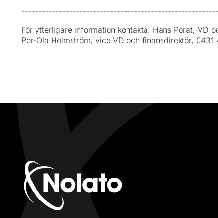
---------------------------------------------------------
För ytterligare information kontakta: Hans Porat, VD
Per-Ola Holmström, vice VD och finansdirektör, 043