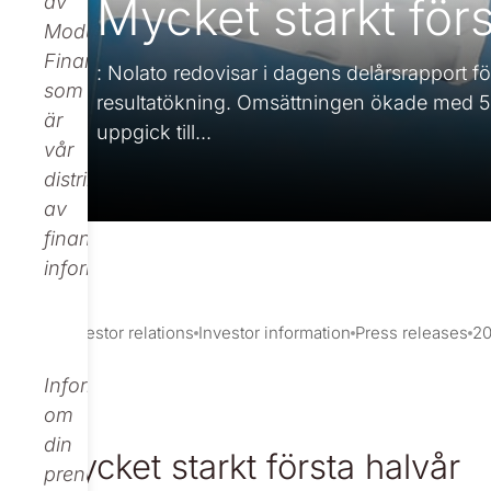
Mycket starkt förs
av
Modular
Finance,
: Nolato redovisar i dagens delårsrapport fö
som
resultatökning. Omsättningen ökade med 58 p
är
uppgick till...
vår
distributör
av
finansiell
information.
Investor relations
Investor information
Press releases
20
Informationen
om
din
Mycket starkt första halvår
prenumeration