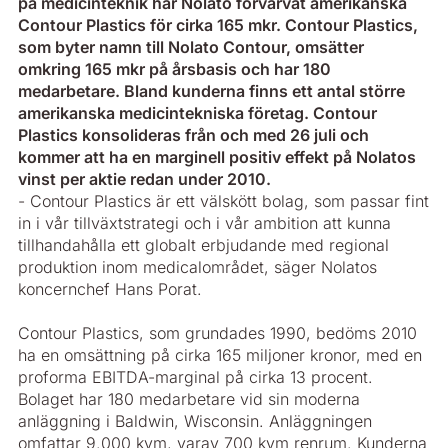
på medicinteknik har Nolato förvärvat amerikanska
Contour Plastics för cirka 165 mkr. Contour Plastics,
som byter namn till Nolato Contour, omsätter
omkring 165 mkr på årsbasis och har 180
medarbetare. Bland kunderna finns ett antal större
amerikanska medicintekniska företag. Contour
Plastics konsolideras från och med 26 juli och
kommer att ha en marginell positiv effekt på Nolatos
vinst per aktie redan under 2010.
- Contour Plastics är ett välskött bolag, som passar fint
in i vår tillväxtstrategi och i vår ambition att kunna
tillhandahålla ett globalt erbjudande med regional
produktion inom medicalområdet, säger Nolatos
koncernchef Hans Porat.
Contour Plastics, som grundades 1990, bedöms 2010
ha en omsättning på cirka 165 miljoner kronor, med en
proforma EBITDA-marginal på cirka 13 procent.
Bolaget har 180 medarbetare vid sin moderna
anläggning i Baldwin, Wisconsin. Anläggningen
omfattar 9.000 kvm, varav 700 kvm renrum. Kunderna