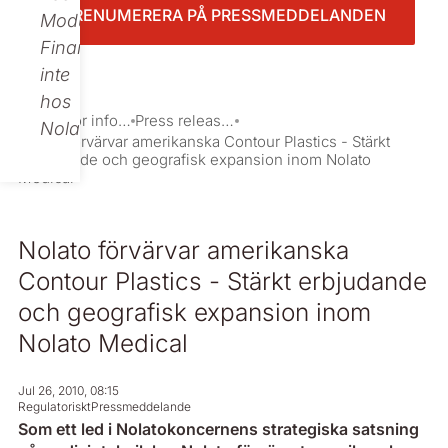
PRENUMERERA PÅ PRESSMEDDELANDEN
Modular
Finance,
inte
hos
Investor information
Press releases
Nolato.
Nolato förvärvar amerikanska Contour Plastics - Stärkt
erbjudande och geografisk expansion inom Nolato
Medical
Nolato förvärvar amerikanska
Contour Plastics - Stärkt erbjudande
och geografisk expansion inom
Nolato Medical
Jul 26, 2010, 08:15
Regulatoriskt
Pressmeddelande
Som ett led i Nolatokoncernens strategiska satsning