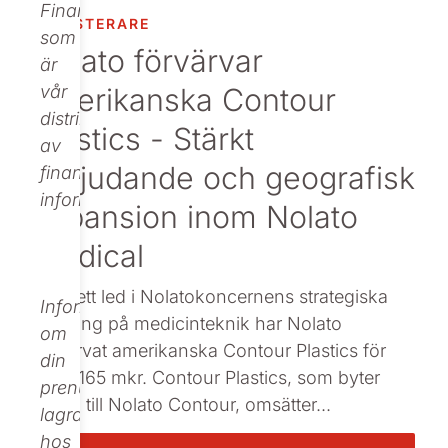
Finance,
INVESTERARE
Beställ tryckt
som
Nolato förvärvar
är
amerikanska Contour
vår
distributör
Plastics - Stärkt
av
erbjudande och geografisk
finansiell
information.
expansion inom Nolato
Medical
Som ett led i Nolatokoncernens strategiska
Informationen
satsning på medicinteknik har Nolato
om
förvärvat amerikanska Contour Plastics för
din
cirka 165 mkr. Contour Plastics, som byter
prenumeration
namn till Nolato Contour, omsätter...
lagras
hos