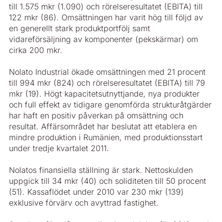
till 1.575 mkr (1.090) och rörelseresultatet (EBITA) till
122 mkr (86). Omsättningen har varit hög till följd av
en generellt stark produktportfölj samt
vidareförsäljning av komponenter (pekskärmar) om
cirka 200 mkr.
Nolato Industrial ökade omsättningen med 21 procent
till 994 mkr (824) och rörelse­resultatet (EBITA) till 79
mkr (19). Högt kapacitetsutnyttjande, nya produkter
och full ­effekt av tidigare genomförda strukturåtgärder
har haft en positiv påverkan på omsättning och
resultat. Affärsområdet har beslutat att etablera en
mindre produktion i ­Rumänien, med produktionsstart
under tredje kvartalet 2011.
Nolatos finansiella ställning är stark. Nettoskulden
uppgick till 34 mkr (40) och soliditeten till 50 procent
(51). Kassaflödet under 2010 var 230 mkr (139)
exklusive förvärv och avyttrad fastighet.