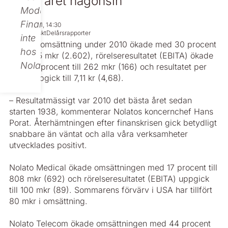
Bästa året någonsin
Modular
Finance,
Feb 01, 2011, 14:30
Regulatoriskt
Delårsrapporter
inte
Nolatos omsättning under 2010 ökade med 30 procent
hos
till 3.375 mkr (2.602), rörelse­resultatet (EBITA) ökade
Nolato.
med 58 procent till 262 mkr (166) och resultatet per
aktie uppgick till 7,11 kr (4,68).
– Resultatmässigt var 2010 det bästa året sedan
starten 1938, kommenterar Nolatos koncernchef Hans
Porat. Återhämtningen efter finanskrisen gick betydligt
­snabbare än väntat och alla våra verksamheter
utvecklades positivt.
Nolato Medical ökade omsättningen med 17 procent till
808 mkr (692) och rörelse­resultatet (EBITA) uppgick
till 100 mkr (89). Sommarens förvärv i USA har tillfört
80 mkr i omsättning.
Nolato Telecom ökade omsättningen med 44 procent