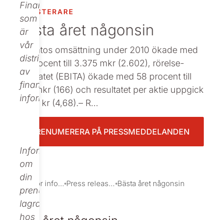
Finance,
INVESTERARE
Beställ tryckt
som
Bästa året någonsin
är
vår
: Nolatos omsättning under 2010 ökade med
distributör
30 procent till 3.375 mkr (2.602), rörelse­
av
resultatet (EBITA) ökade med 58 procent till
finansiell
262 mkr (166) och resultatet per aktie uppgick
information.
till 7,11 kr (4,68).– R...
PRENUMERERA PÅ PRESSMEDDELANDEN
Informationen
om
din
Investor information
Press releases
Bästa året någonsin
prenumeration
lagras
hos