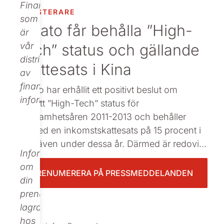
Finance,
INVESTERARE
Beställ tryckt
som
Nolato får behålla ”High-
är
Tech” status och gällande
vår
distributör
skattesats i Kina
av
finansiell
Nolato har erhållit ett positivt beslut om
information.
fortsatt ”High-Tech” status för
verksamhetsåren 2011-2013 och behåller
därmed en inkomstskattesats på 15 procent i
Kina även under dessa år. Därmed är redovi...
Informationen
om
PRENUMERERA PÅ PRESSMEDDELANDEN
din
prenumeration
lagras
hos