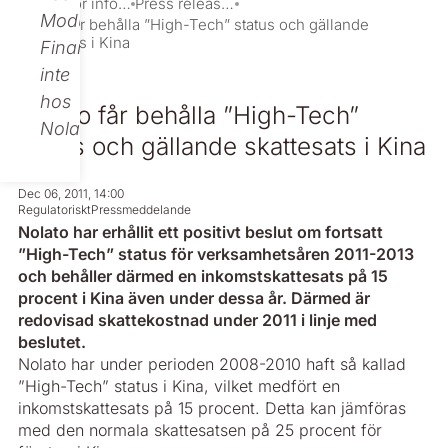
Investor information
Press releases
Modular
Nolato får behålla ”High-Tech” status och gällande
skattesats i Kina
Finance,
inte
hos
Nolato får behålla ”High-Tech”
Nolato.
status och gällande skattesats i Kina
Dec 06, 2011, 14:00
Regulatoriskt
Pressmeddelande
Nolato har erhållit ett positivt beslut om fortsatt
”High-Tech” status för verksamhetsåren 2011-2013
och behåller därmed en inkomstskattesats på 15
procent i Kina även under dessa år. Därmed är
redovisad skattekostnad under 2011 i linje med
beslutet.
Nolato har under perioden 2008-2010 haft så kallad
”High-Tech” status i Kina, vilket medfört en
inkomstskattesats på 15 procent. Detta kan jämföras
med den normala skattesatsen på 25 procent för