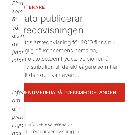
Finance,
INVESTERARE
Beställ tryckt
som
Nolato publicerar
är
årsredovisningen
vår
distributör
: Nolatos årsredovisning för 2010 finns nu
av
tillgänglig på koncernens hemsida,
finansiell
www.nolato.se.Den tryckta versionen är
information.
under distribution till de aktieägare som har
beställt den och kan även...
Informationen
PRENUMERERA PÅ PRESSMEDDELANDEN
om
din
prenumeration
Investor information
Press releases
lagras
Nolato publicerar årsredovisningen
hos