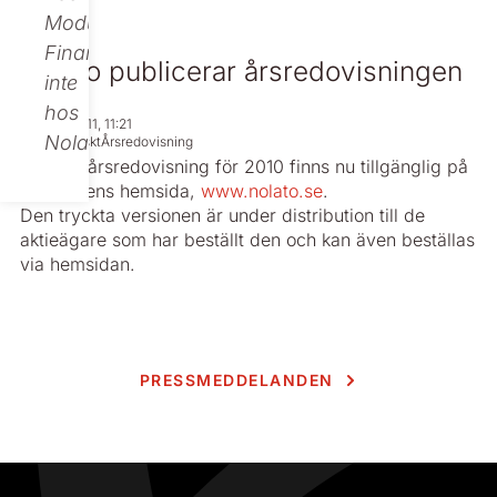
Modular
Finance,
Nolato publicerar årsredovisningen
inte
hos
Mar 24, 2011, 11:21
Nolato.
Regulatoriskt
Årsredovisning
Nolatos årsredovisning för 2010 finns nu tillgänglig på
koncernens hemsida,
www.nolato.se
.
Den tryckta versionen är under distribution till de
aktieägare som har beställt den och kan även beställas
via hemsidan.
PRESSMEDDELANDEN