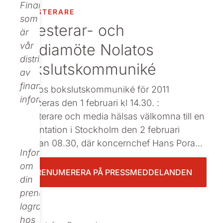
Finance,
INVESTERARE
Beställ tryckt
som
Investerar- och
är
mediamöte Nolatos
vår
distributör
bokslutskommuniké
av
finansiell
Nolatos bokslutskommuniké för 2011
information.
publiceras den 1 februari kl 14.30. :
Investerare och media hälsas välkomna till en
presentation i Stockholm den 2 februari
klockan 08.30, där koncernchef Hans Pora...
Informationen
om
PRENUMERERA PÅ PRESSMEDDELANDEN
din
prenumeration
lagras
hos