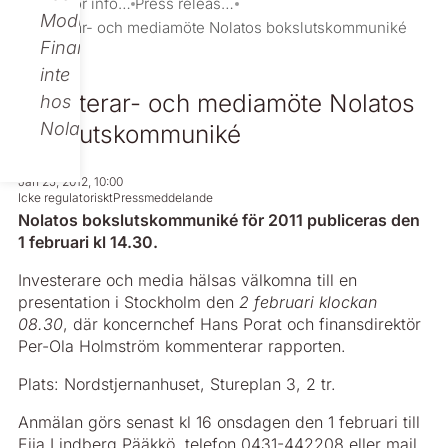
Investor information
Press releases
Modular
Investerar- och mediamöte Nolatos bokslutskommuniké
Finance,
inte
Investerar- och mediamöte Nolatos
hos
Nolato.
bokslutskommuniké
Jan 25, 2012, 10:00
Icke regulatoriskt
Pressmeddelande
Nolatos bokslutskommuniké för 2011 publiceras den
1 februari kl 14.30.
Investerare och media hälsas välkomna till en
presentation i Stockholm den
2 februari klockan
08.30
, där koncernchef Hans Porat och finansdirektör
Per-Ola Holmström kommenterar rapporten.
Plats: Nordstjernanhuset, Stureplan 3, 2 tr.
Anmälan görs senast kl 16 onsdagen den 1 februari till
Eija Lindberg Pääkkö, telefon 0431-442208 eller mail