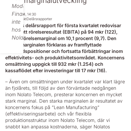
Stark marginalutveckling
Modular
Finance,
Apr 28, 2014, 14:30
Regulatoriskt
Delårsrapporter
inte
I dagens delårsrapport för första kvartalet redovisar
hos
Nolato ett rörelseresultat (EBITA) på 94 mkr (122),
Nolato.
och en rörelsemarginal om 10,1 procent (9,7). Den
starka marginalen förklaras av framflyttade
marknadspositioner och fortsatta förbättringar inom
effektivitets- och produktivitetsområdet. Koncernens
omsättning uppgick till 932 mkr (1.254) och
kassaflödet efter investeringar till 17 mkr (16).
– Även om omsättningen under kvartalet var klart lägre
än fjolårets, till följd av den förväntade nedgången
inom Nolato Telecom, presterar koncernen en mycket
stark marginal. Den starka marginalen är resultatet av
koncernens fokus på ”Lean Manufacturing”
(effektiviseringsarbete) och vår flexibla
produktionsstruktur inom Nolato Telecom, där vi
snabbt kan anpassa kostnaderna, säger Nolatos