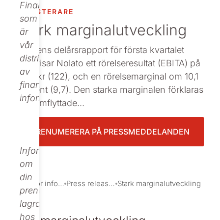
Finance,
INVESTERARE
Beställ tryckt
som
Stark marginalutveckling
är
vår
I dagens delårsrapport för första kvartalet
distributör
redovisar Nolato ett rörelseresultat (EBITA) på
av
94 mkr (122), och en rörelsemarginal om 10,1
finansiell
procent (9,7). Den starka marginalen förklaras
information.
av framflyttade...
PRENUMERERA PÅ PRESSMEDDELANDEN
Informationen
om
din
Investor information
Press releases
Stark marginalutveckling
prenumeration
lagras
hos