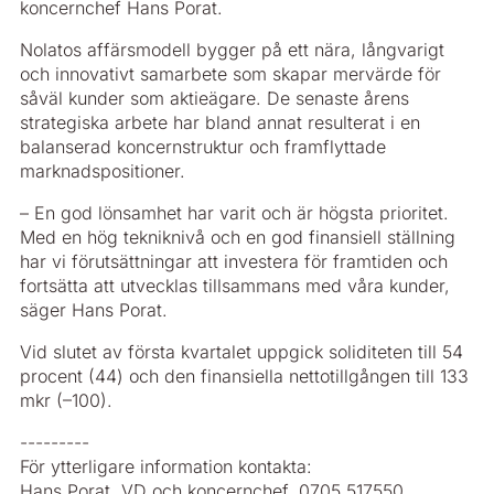
koncernchef Hans Porat.
Nolatos affärsmodell bygger på ett nära, långvarigt
och innovativt samarbete som skapar mervärde för
såväl kunder som aktieägare. De senaste årens
strategiska arbete har bland annat resulterat i en
balanserad koncernstruktur och framflyttade
marknadspositioner.
– En god lönsamhet har varit och är högsta prioritet.
Med en hög tekniknivå och en god finansiell ställning
har vi förutsättningar att investera för framtiden och
fortsätta att utvecklas tillsammans med våra kunder,
säger Hans Porat.
Vid slutet av första kvartalet uppgick soliditeten till 54
procent (44) och den finansiella nettotillgången till 133
mkr (–100).
---------
För ytterligare information kontakta:
Hans Porat, VD och koncernchef, 0705 517550