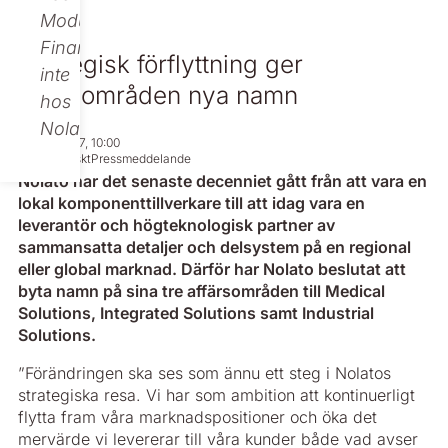
Modular
Finance,
Strategisk förflyttning ger
inte
affärsområden nya namn
hos
Nolato.
Apr 20, 2017, 10:00
Regulatoriskt
Pressmeddelande
Nolato har det senaste decenniet gått från att vara en
lokal komponenttillverkare till att idag vara en
leverantör och högteknologisk partner av
sammansatta detaljer och delsystem på en regional
eller global marknad. Därför har Nolato beslutat att
byta namn på sina tre affärsområden till Medical
Solutions, Integrated Solutions samt Industrial
Solutions.
”Förändringen ska ses som ännu ett steg i Nolatos
strategiska resa. Vi har som ambition att kontinuerligt
flytta fram våra marknadspositioner och öka det
mervärde vi levererar till våra kunder både vad avser