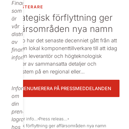
Finance,
INVESTERARE
Beställ tryckt
som
Strategisk förflyttning ger
är
affärsområden nya namn
vår
distributör
Nolato har det senaste decenniet gått från att
av
vara en lokal komponenttillverkare till att idag
finansiell
vara en leverantör och högteknologisk
information.
partner av sammansatta detaljer och
delsystem på en regional eller...
Informationen
PRENUMERERA PÅ PRESSMEDDELANDEN
om
din
prenumeration
Investor information
Press releases
lagras
Strategisk förflyttning ger affärsområden nya namn
hos