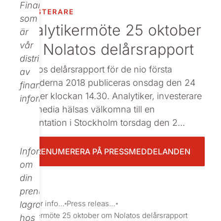
Finance,
INVESTERARE
Beställ tryckt
som
Analytikermöte 25 oktober
är
om Nolatos delårsrapport
vår
distributör
Nolatos delårsrapport för de nio första
av
månaderna 2018 publiceras onsdag den 24
finansiell
oktober klockan 14.30. Analytiker, investerare
information.
och media hälsas välkomna till en
presentation i Stockholm torsdag den 2...
Informationen
PRENUMERERA PÅ PRESSMEDDELANDEN
om
din
prenumeration
Investor information
Press releases
lagras
Analytikermöte 25 oktober om Nolatos delårsrapport
hos