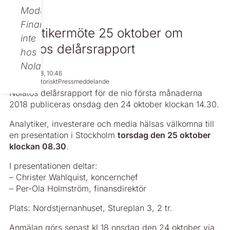
Modular
Finance,
Analytikermöte 25 oktober om
inte
Nolatos delårsrapport
hos
Nolato.
Oct 19, 2018, 10:46
Icke regulatoriskt
Pressmeddelande
Nolatos delårsrapport för de nio första månaderna
2018 publiceras onsdag den 24 oktober klockan 14.30.
Analytiker, investerare och media hälsas välkomna till
en presentation i Stockholm
torsdag den 25 oktober
klockan 08.30
.
I presentationen deltar:
– Christer Wahlquist, koncernchef
– Per-Ola ­Holmström, finansdirektör
Plats: Nordstjernanhuset, Stureplan 3, 2 tr.
Anmälan görs senast kl 18 onsdag den 24 oktober via