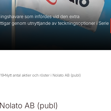
ningshavare som infördes vid den extra
gar genom utnyttjande av teckningsoptioner i Serie
19
Nytt antal aktier och röster i Nolato AB (publ)
i Nolato AB (publ)