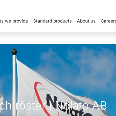
es we provide
Standard products
About us
Career
och röster i Nolato AB