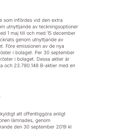
e som infördes vid den extra
 utnyttjande av teckningsoptioner
h med 1 maj till och med 15 december
ecknats genom utnyttjande av
et. Före emissionen av de nya
öster i bolaget. Per 30 september
öster i bolaget. Dessa aktier är
ra och 23.780.148 B-aktier med en
8
ldigt att offentliggöra enligt
tionen lämnades, genom
görande den 30 september 2019 kl