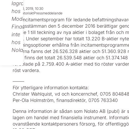
lagras
Sep 30, 2019, 10:30
hos
Regulatoriskt
Pressmeddelande
Modular
Det incitamentsprogram för ledande befattningshavar
bolagsstämman den 5 december 2016 berättigar genom
Finance,
i Serie 1 till teckning av nya aktier i bolaget från oc
inte
2019. Under september har totalt 13.220 B-aktier nyt
hos
teckningsoptioner erhållna från incitamentsprogramm
Nolato.
aktierna fanns det
26.526.328 aktier och 51.360.928 r
2019 finns det totalt
26.539.548 aktier och 51.374.148 r
fördelade på 2.759.400 A-aktier med tio röster varde
röst vardera.
–––––
För ytterligare information kontakta:
Christer Wahlquist, vd och koncernchef, 0705 80484
Per-Ola Holmström, finansdirektör, 0705 763340
Denna information är sådan som Nolato AB (publ) är sky
lagen om handel med finansiella instrument. Informa
ovanstående kontaktpersoners försorg, för offentlig