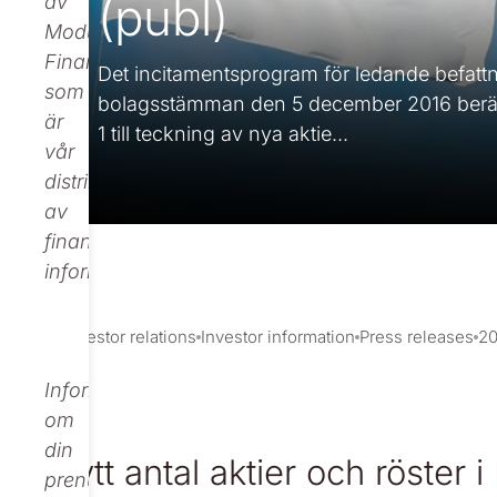
(publ)
av
Modular
Finance,
Det incitamentsprogram för ledande befatt
som
bolagsstämman den 5 december 2016 berätti
är
1 till teckning av nya aktie...
vår
distributör
av
finansiell
information.
Investor relations
Investor information
Press releases
20
Informationen
om
din
Nytt antal aktier och röster 
prenumeration