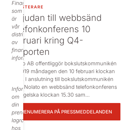
Finance,
INVESTERARE
Beställ tryckt
som
Inbjudan till webbsänd
är
telefonkonferens 10
vår
distributör
februari kring Q4-
av
rapporten
finansiell
information.
Nolato AB offentliggör bokslutskommunikén
för 2019 måndagen den 10 februari klockan
14.30. I anslutning till bokslutskommunikén
håller Nolato en webbsänd telefonkonferens
Informationen
på engelska klockan 15.30 sam...
om
din
PRENUMERERA PÅ PRESSMEDDELANDEN
prenumeration
lagras
hos