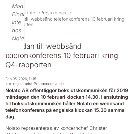
Modular
Investor information
Press releases
Finance,
Inbjudan till webbsänd telefonkonferens 10 februari kring
inte
Q4-rapporten
hos
Nolato.
Inbjudan till webbsänd
telefonkonferens 10 februari kring
Q4-rapporten
Feb 05, 2020, 11:15
Icke regulatoriskt
Pressmeddelande
Nolato AB offentliggör bokslutskommunikén för 2019
måndagen den 10 februari klockan 14.30. I anslutning
till bokslutskommunikén håller Nolato en webbsänd
telefonkonferens på engelska klockan 15.30 samma
dag.
Nolato representeras av koncernchef Christer