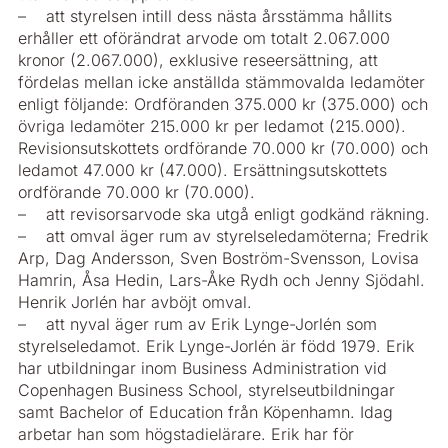
– att styrelsen intill dess nästa årsstämma hållits
erhåller ett oförändrat arvode om totalt 2.067.000
kronor (2.067.000), exklusive reseersättning, att
fördelas mellan icke anställda stämmovalda ledamöter
enligt följande: Ordföranden 375.000 kr (375.000) och
övriga ledamöter 215.000 kr per ledamot (215.000).
Revisionsutskottets ordförande 70.000 kr (70.000) och
ledamot 47.000 kr (47.000). Ersättningsutskottets
ordförande 70.000 kr (70.000).
– att revisorsarvode ska utgå enligt godkänd räkning.
– att omval äger rum av styrelseledamöterna; Fredrik
Arp, Dag Andersson, Sven Boström-Svensson, Lovisa
Hamrin, Åsa Hedin, Lars-Åke Rydh och Jenny Sjödahl.
Henrik Jorlén har avböjt omval.
– att nyval äger rum av Erik Lynge-Jorlén som
styrelseledamot. Erik Lynge-Jorlén är född 1979. Erik
har utbildningar inom Business Administration vid
Copenhagen Business School, styrelseutbildningar
samt Bachelor of Education från Köpenhamn. Idag
arbetar han som högstadielärare. Erik har för