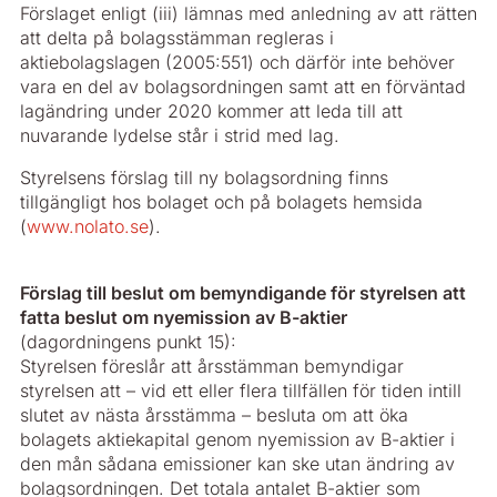
Förslaget enligt (iii) lämnas med anledning av att rätten
att delta på bolagsstämman regleras i
aktiebolagslagen (2005:551) och därför inte behöver
vara en del av bolagsordningen samt att en förväntad
lagändring under 2020 kommer att leda till att
nuvarande lydelse står i strid med lag.
Styrelsens förslag till ny bolagsordning finns
tillgängligt hos bolaget och på bolagets hemsida
(
www.nolato.se
).
Förslag till beslut om bemyndigande för styrelsen att
fatta beslut om nyemission av B­-aktier
(dagordningens punkt 15):
Styrelsen föreslår att årsstämman bemyndigar
styrelsen att – vid ett eller flera tillfällen för tiden intill
slutet av nästa årsstämma – besluta om att öka
bolagets aktiekapital genom nyemission av B-aktier i
den mån sådana emissioner kan ske utan ändring av
bolagsordningen. Det totala antalet B-aktier som