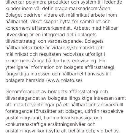
tillverkar polymera produkter och system till ledande
kunder inom väl definierade marknadsområden.
Bolaget bedriver vidare ett målinriktat arbete inom
hållbarhet, vilket skapar nytta för samhället och
koncernens affärsverksamhet. Arbetet med hållbar
utveckling är en integrerad del i bolagets
tillväxtstrategi och värdeskapande. Bolagets
hållbarhetsarbete är vidare systematiskt och
målinriktat och resultaten redovisas utförligt i
koncernens årliga hållbarhetsredovisning. För
ytterligare information om bolagets affärsstrategi,
långsiktiga intressen och hållbarhet hänvisas till
bolagets hemsida (www.nolato.se).
Genomförandet av bolagets affärsstrategi och
tillvaratagandet av bolagets långsiktiga intressen samt
att möta förväntningar på ett hållbart och ansvarsfullt
företagande förutsätter att bolaget, utifrån respektive
anställningsland, har marknadsmässiga och
konkurrenskraftiga ersättningsnivåer och
anställningsvillkor i syfte att behålla och, vid behov,