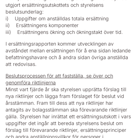
utgjort ersättningsutskottets och styrelsens
beslutsunderlag:
i) Uppgifter om anställdas totala ersättning
ii) Ersättningens komponenter
iii) Ersättningens ökning och ökningstakt över tid.
I ersättningsrapporten kommer utvecklingen av
avståndet mellan ersättningen för å ena sidan ledande
befattningshavare och å andra sidan övriga anställda
att redovisas.
Beslutsprocessen för att fastställa, se över och
genomföra riktlinjerna
Minst vart fjärde år ska styrelsen upprätta förslag till
nya riktlinjer och lägga fram förslaget för beslut vid
årsstämman. Fram till dess att nya riktlinjer har
antagits av bolagsstämman ska förevarande riktlinjer
gälla. Styrelsen har inrättat ett ersättningsutskott i vars
uppgifter det ingår att bereda styrelsens beslut om
förslag till förevarande riktlinjer, ersättningsprinciper
och andra anställningsvillkor för personer i