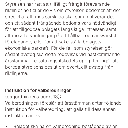
Styrelsen har rätt att tillfälligt frångå förevarande
riktlinjer helt eller delvis om styrelsen bedömer att det i
speciella fall finns särskilda skäl som motiverar det
och ett sådant frångående bedöms vara nödvändigt
för att tillgodose bolagets långsiktiga intressen samt
att möta förväntningar på ett hållbart och ansvarsfullt
företagande, eller för att säkerställa bolagets
ekonomiska bärkraft. För de fall som styrelsen gör
sådant avsteg ska detta redovisas vid nästkommande
årsstämma. I ersättningsutskottets uppgifter ingår att
bereda styrelsens beslut om eventuellt avsteg från
riktlinjerna.
Instruktion för valberedningen
(dagordningens punkt 13):
Valberedningen föreslår att årsstämman antar följande
instruktion för valberedning, att gälla till dess annan
instruktion antas.
• Bolaget ska ha en valberedning bestående av en