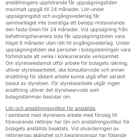
anställningens upphörande får uppsägningstiden
maximalt uppgå till 24 månader. Lön under
uppsägningstid och avgångsvederlag får
sammantaget inte överstiga ett belopp motsvarande
den fasta lönen för 24 månader. Vid uppsägning från
befattningshavarens sida får uppsägningstiden vara
högst 6 månader utan rätt till avgångsvederlag. Under
uppsägningstiden ska personer i bolagsledningen vara
förhindrade att verka i konkurrerande verksamhet.
Om styrelseledamot utför arbete för bolagets räkning,
utöver styrelsearbetet, ska konsultarvode och annan
ersättning för sådant arbete kunna utgå efter särskilt
beslut av styrelsen. För styrelsearbete utgår ingen
ersättning utöver det styrelsearvode som
bolagsstämman beslutar om.
Lön och anställningsvillkor för anställda
I samband med styrelsens arbete med förslag till
förevarande riktlinjer har lön och anställningsvillkor för
bolagets anställda beaktats. Vid utvärderingen av
riktlinjernas skälighet och begränsningar har följande