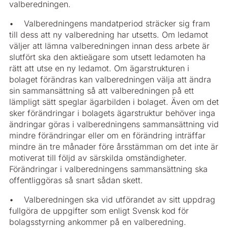
valberedningen.
• Valberedningens mandatperiod sträcker sig fram
till dess att ny valberedning har utsetts. Om ledamot
väljer att lämna valberedningen innan dess arbete är
slutfört ska den aktieägare som utsett ledamoten ha
rätt att utse en ny ledamot. Om ägarstrukturen i
bolaget förändras kan valberedningen välja att ändra
sin sammansättning så att valberedningen på ett
lämpligt sätt speglar ägarbilden i bolaget. Även om det
sker förändringar i bolagets ägarstruktur behöver inga
ändringar göras i valberedningens sammansättning vid
mindre förändringar eller om en förändring inträffar
mindre än tre månader före årsstämman om det inte är
motiverat till följd av särskilda omständigheter.
Förändringar i valberedningens sammansättning ska
offentliggöras så snart sådan skett.
• Valberedningen ska vid utförandet av sitt uppdrag
fullgöra de uppgifter som enligt Svensk kod för
bolagsstyrning ankommer på en valberedning.