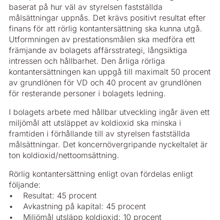
baserat på hur väl av styrelsen fastställda
målsättningar uppnås. Det krävs positivt resultat efter
finans för att rörlig kontantersättning ska kunna utgå.
Utformningen av prestationsmålen ska medföra ett
främjande av bolagets affärsstrategi, långsiktiga
intressen och hållbarhet. Den årliga rörliga
kontantersättningen kan uppgå till maximalt 50 procent
av grundlönen för VD och 40 procent av grundlönen
för resterande personer i bolagets ledning.
I bolagets arbete med hållbar utveckling ingår även ett
miljömål att utsläppet av koldioxid ska minska i
framtiden i förhållande till av styrelsen fastställda
målsättningar. Det koncernövergripande nyckeltalet är
ton koldioxid/nettoomsättning.
Rörlig kontantersättning enligt ovan fördelas enligt
följande:
• Resultat: 45 procent
• Avkastning på kapital: 45 procent
• Miljömål utsläpp koldioxid: 10 procent