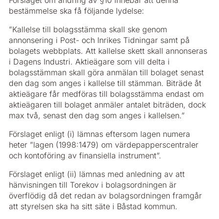
Förslaget om ändring av §10 innebär att denna
bestämmelse ska få följande lydelse:
”Kallelse till bolagsstämma skall ske genom
annonsering i Post- och Inrikes Tidningar samt på
bolagets webbplats. Att kallelse skett skall annonseras
i Dagens Industri. Aktieägare som vill delta i
bolagsstämman skall göra anmälan till bolaget senast
den dag som anges i kallelse till stämman. Biträde åt
aktieägare får medföras till bolagsstämma endast om
aktieägaren till bolaget anmäler antalet biträden, dock
max två, senast den dag som anges i kallelsen.”
Förslaget enligt (i) lämnas eftersom lagen numera
heter ”lagen (1998:1479) om värdepapperscentraler
och kontoföring av finansiella instrument”.
Förslaget enligt (ii) lämnas med anledning av att
hänvisningen till Torekov i bolagsordningen är
överflödig då det redan av bolagsordningen framgår
att styrelsen ska ha sitt säte i Båstad kommun.