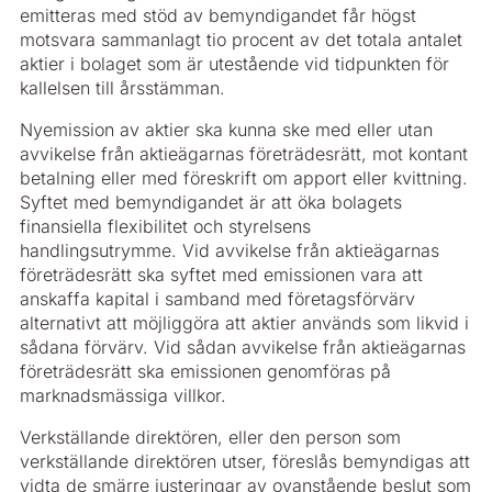
emitteras med stöd av bemyndigandet får högst
motsvara sammanlagt tio procent av det totala antalet
aktier i bolaget som är utestående vid tidpunkten för
kallelsen till årsstämman.
Nyemission av aktier ska kunna ske med eller utan
avvikelse från aktieägarnas företrädesrätt, mot kontant
betalning eller med föreskrift om apport eller kvittning.
Syftet med bemyndigandet är att öka bolagets
finansiella flexibilitet och styrelsens
handlingsutrymme. Vid avvikelse från aktieägarnas
företrädesrätt ska syftet med emissionen vara att
anskaffa kapital i samband med företagsförvärv
alternativt att möjliggöra att aktier används som likvid i
sådana förvärv. Vid sådan avvikelse från aktieägarnas
företrädesrätt ska emissionen genomföras på
marknadsmässiga villkor.
Verkställande direktören, eller den person som
verkställande direktören utser, föreslås bemyndigas att
vidta de smärre justeringar av ovanstående beslut som