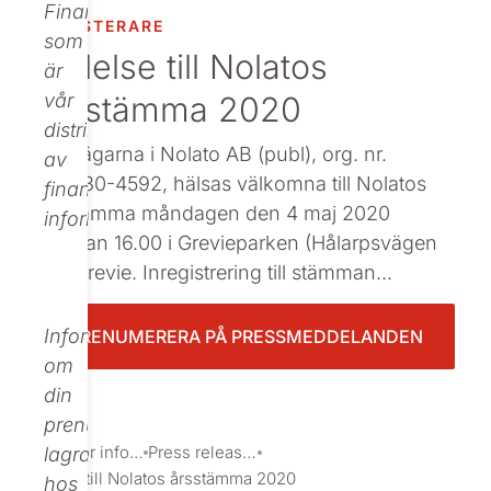
Finance,
INVESTERARE
Beställ tryckt
som
Kallelse till Nolatos
är
årsstämma 2020
vår
distributör
Aktieägarna i Nolato AB (publ), org. nr.
av
556080-4592, hälsas välkomna till Nolatos
finansiell
årsstämma måndagen den 4 maj 2020
information.
klockan 16.00 i Grevieparken (Hålarpsvägen
14), Grevie. Inregistrering till stämman...
Informationen
PRENUMERERA PÅ PRESSMEDDELANDEN
om
din
prenumeration
Investor information
Press releases
lagras
Kallelse till Nolatos årsstämma 2020
hos