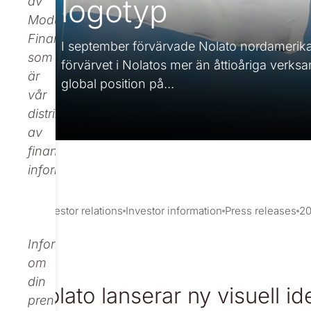
logotyp
av
Modular
Finance,
I september förvärvade Nolato nordamerikan
som
förvärvet i Nolatos mer än åttioåriga verks
är
global position på...
vår
distributör
av
finansiell
information.
Investor relations
Investor information
Press releases
2
Informationen
om
din
Nolato lanserar ny visuell id
prenumeration