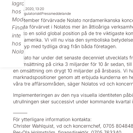
lagras
Oct 21, 2020, 13:20
hos
Icke regulatoriskt
Pressmeddelande
Modular
I september förvärvade Nolato nordamerikanska koncer
största förvärvet i Nolatos mer än åttioåriga verksam
Finance,
Nolato en solid global position på de tre viktigaste k
inte
Nordamerika. Vi vill nu visa den symboliska betydel
hos
logotyp med tydliga drag från båda företagen.
Nolato.
– Nolato har under det senaste decenniet utvecklats 
en omsättning på cirka 3 miljarder för 10 år sedan, ti
en omsättning om drygt 10 miljarder på årsbasis. Vi har
marknadspositioner genom att erbjuda kunderna en he
våra tre affärsområden, säger Nolatos vd och koncern
Implementeringen av den nya visuella identiteten påb
utrullningen sker successivt under kommande kvartal i
––––––
För ytterligare information kontakta:
Christer Wahlquist, vd och koncernchef, 0705 80484
Per-Ola Holmström, finansdirektör, 0705 763340