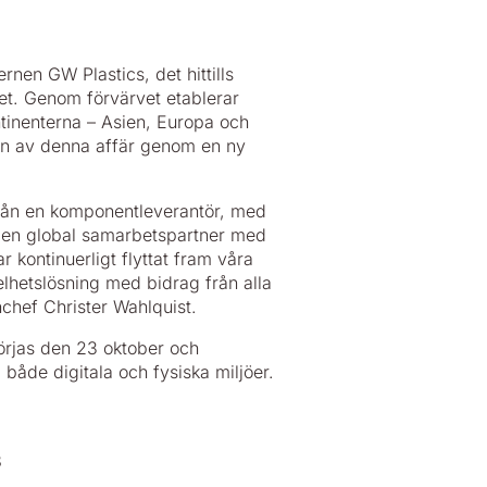
nen GW Plastics, det hittills
het. Genom förvärvet etablerar
ontinenterna – Asien, Europa och
sen av denna affär genom en ny
från en komponentleverantör, med
ll en global samarbetspartner med
 kontinuerligt flyttat fram våra
lhetslösning med bidrag från alla
chef Christer Wahlquist.
örjas den 23 oktober och
 både digitala och fysiska miljöer.
8