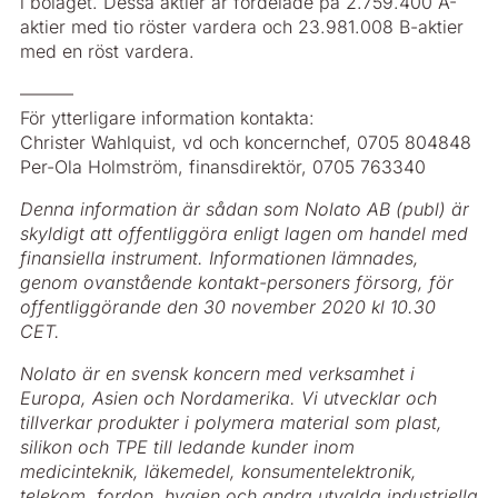
i bolaget. Dessa aktier är fördelade på 2.759.400 A-
aktier med tio röster vardera och 23.981.008 B-aktier
med en röst vardera.
––––––
För ytterligare information kontakta:
Christer Wahlquist, vd och koncernchef, 0705 804848
Per-Ola Holmström, finansdirektör, 0705 763340
Denna information är sådan som Nolato AB (publ) är
skyldigt att offentliggöra enligt lagen om handel med
finansiella instrument. Informationen lämnades,
genom ovanstående kontakt-personers försorg, för
offentliggörande den 30 november 2020 kl 10.30
CET.
Nolato är en svensk koncern med verksamhet i
Europa, Asien och Nordamerika. Vi utvecklar och
tillverkar produkter i polymera material som plast,
silikon och TPE till ledande kunder inom
medicinteknik, läkemedel, konsumentelektronik,
telekom, fordon, hygien och andra utvalda industriella