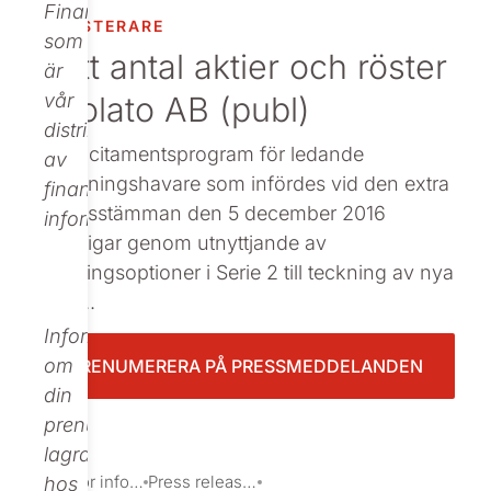
Finance,
INVESTERARE
Beställ tryckt
som
Nytt antal aktier och röster
är
i Nolato AB (publ)
vår
distributör
Det incitamentsprogram för ledande
av
befattningshavare som infördes vid den extra
finansiell
bolagsstämman den 5 december 2016
information.
berättigar genom utnyttjande av
teckningsoptioner i Serie 2 till teckning av nya
aktie...
Informationen
om
PRENUMERERA PÅ PRESSMEDDELANDEN
din
prenumeration
lagras
Investor information
Press releases
hos