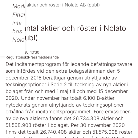
Nytt antal aktier och röster i Nolato AB (publ)
Modular
Finance,
inte
Nytt antal aktier och röster i Nolato
hos
AB (publ)
Nolato.
Nov 30, 2020, 10:30
Regulatoriskt
Pressmeddelande
Det incitamentsprogram för ledande befattningshavare
som infördes vid den extra bolagsstämman den 5
december 2016 berättigar genom utnyttjande av
teckningsoptioner i Serie 2 till teckning av nya aktier i
bolaget från och med 1 maj till och med 15 december
2020. Under november har totalt 6.100 B-aktier
nytecknats genom utnyttjande av teckningsoptioner
erhållna från incitamentsprogrammet. Före emissionen
av de nya aktierna fanns det 26.734.308 aktier och
51.568.908 röster i bolaget. Per 30 november 2020
finns det totalt 26.740.408 aktier och 51.575.008 röster