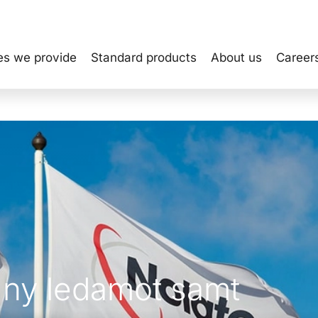
es we provide
Standard products
About us
Career
 ny ledamot samt