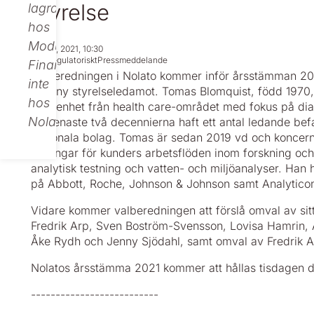
styrelse
lagras
hos
Modular
Jan 13, 2021, 10:30
Icke regulatoriskt
Pressmeddelande
Finance,
Valberedningen i Nolato kommer inför årsstämman 20
inte
som ny styrelseledamot. Tomas Blomquist, född 1970,
hos
erfarenhet från health care-området med fokus på dia
Nolato.
de senaste två decennierna haft ett antal ledande bef
regionala bolag. Tomas är sedan 2019 vd och koncern
lösningar för kunders arbetsflöden inom forskning och
analytisk testning och vatten- och miljöanalyser. Han h
på Abbott, Roche, Johnson & Johnson samt Analytic
Vidare kommer valberedningen att förslå omval av sit
Fredrik Arp, Sven Boström-Svensson, Lovisa Hamrin, Å
Åke Rydh och Jenny Sjödahl, samt omval av Fredrik 
Nolatos årsstämma 2021 kommer att hållas tisdagen d
--------------------------