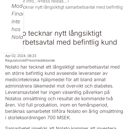
Investor information
Press releases
Modular
Nolato tecknar nytt långsiktigt samarbetsavtal med befintlig
kund
Finance,
inte
hos
Nolato tecknar nytt långsiktigt
Nolato.
samarbetsavtal med befintlig kund
Apr 02, 2024, 08:23
Regulatoriskt
Pressmeddelande
Nolato har tecknat ett långsiktigt samarbetsavtal med
en större befintlig kund avseende leveranser av
medicintekniska hjälpmedel för att bland annat
administrera läkemedel mot övervikt och diabetes.
Leveransavtalet har ingen väsentlig påverkan på
Nolatos omsättning och resultat de kommande två
åren. Vid full produktion, inom en femårsperiod,
beräknas samarbetet tillföra Nolato en årlig omsättning
i storleksordningen 700 MSEK.
Samarbetet innebär att Nolato kommer att investera,