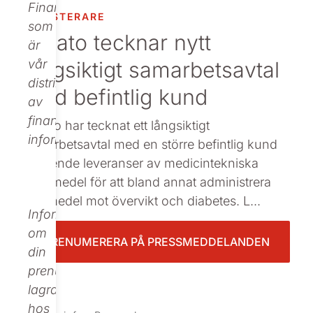
Finance,
INVESTERARE
Beställ tryckt
som
Nolato tecknar nytt
är
långsiktigt samarbetsavtal
vår
distributör
med befintlig kund
av
finansiell
Nolato har tecknat ett långsiktigt
information.
samarbetsavtal med en större befintlig kund
avseende leveranser av medicintekniska
hjälpmedel för att bland annat administrera
läkemedel mot övervikt och diabetes. L...
Informationen
om
PRENUMERERA PÅ PRESSMEDDELANDEN
din
prenumeration
lagras
hos