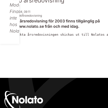
Nolato årsredovisning
Modular
Finance,
Mar 24, 2004, 09:11
Regulatoriskt
Årsredovisning
inte
Nolatos årsredovisning för 2003 finns tillgänglig på
hos
http://www.nolato.se från och med idag.
Nolato.
Den tryckta årsredovisningen skickas ut till Nolatos 