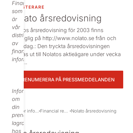
Finance,
INVESTERARE
Beställ tryckt
som
Nolato årsredovisning
är
vår
Nolatos årsredovisning för 2003 finns
distributör
tillgänglig på http://www.nolato.se från och
av
med idag.: Den tryckta årsredovisningen
finansiell
skickas ut till Nolatos aktieägare under vecka
information.
14.: <...
PRENUMERERA PÅ PRESSMEDDELANDEN
Informationen
om
din
Investor information
Financial reports and presentations
Nolato årsredovisning
prenumeration
lagras
hos