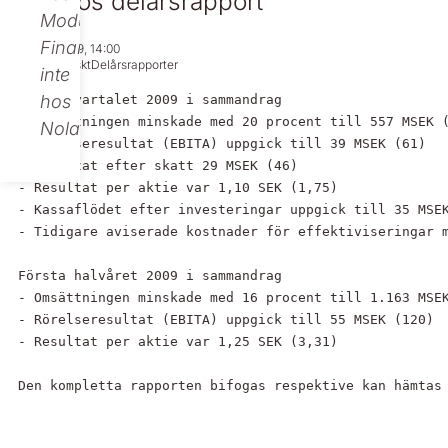
Nolatos delårsrapport
Modular
Finance,
Jul 21, 2009, 14:00
Regulatoriskt
Delårsrapporter
inte
hos
Andra kvartalet 2009 i sammandrag

- Omsättningen minskade med 20 procent till 557 MSEK (
Nolato.
- Rörelseresultat (EBITA) uppgick till 39 MSEK (61)

- Resultat efter skatt 29 MSEK (46)

- Resultat per aktie var 1,10 SEK (1,75)

- Kassaflödet efter investeringar uppgick till 35 MSEK
- Tidigare aviserade kostnader för effektiviseringar m
Första halvåret 2009 i sammandrag

- Omsättningen minskade med 16 procent till 1.163 MSEK
- Rörelseresultat (EBITA) uppgick till 55 MSEK (120)

- Resultat per aktie var 1,25 SEK (3,31)

Den kompletta rapporten bifogas respektive kan hämtas