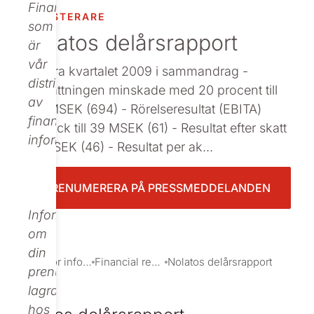
Finance,
INVESTERARE
Beställ tryckt
som
Nolatos delårsrapport
är
vår
: Andra kvartalet 2009 i sammandrag -
distributör
Omsättningen minskade med 20 procent till
av
557 MSEK (694) - Rörelseresultat (EBITA)
finansiell
uppgick till 39 MSEK (61) - Resultat efter skatt
information.
29 MSEK (46) - Resultat per ak...
PRENUMERERA PÅ PRESSMEDDELANDEN
Informationen
om
din
Investor information
Financial reports and presentations
Nolatos delårsrapport
prenumeration
lagras
hos