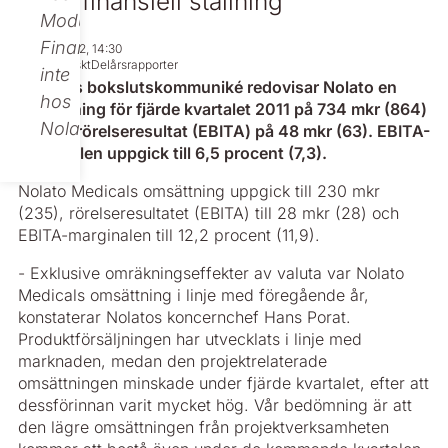
Stark finansiell ställning
Modular
Finance,
Feb 01, 2012, 14:30
Regulatoriskt
Delårsrapporter
inte
I dagens bokslutskommuniké redovisar Nolato en
hos
omsättning för fjärde kvartalet 2011 på 734 mkr (864)
Nolato.
och ett rörelseresultat (EBITA) på 48 mkr (63). EBITA-
marginalen uppgick till 6,5 procent (7,3).
Nolato Medicals omsättning uppgick till 230 mkr
(235), rörelseresultatet (EBITA) till 28 mkr (28) och
EBITA-marginalen till 12,2 procent (11,9).
- Exklusive omräkningseffekter av valuta var Nolato
Medicals omsättning i linje med föregående år,
konstaterar Nolatos koncernchef Hans Porat.
Produktförsäljningen har utvecklats i linje med
marknaden, medan den projektrelaterade
omsättningen minskade under fjärde kvartalet, efter att
dessförinnan varit mycket hög. Vår bedömning är att
den lägre omsättningen från projektverksamheten