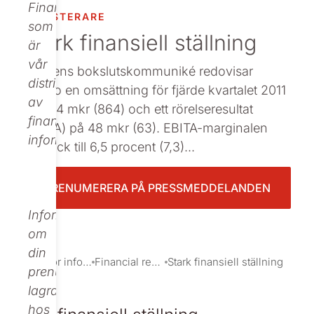
Finance,
INVESTERARE
Beställ tryckt
som
Stark finansiell ställning
är
vår
I dagens bokslutskommuniké redovisar
distributör
Nolato en omsättning för fjärde kvartalet 2011
av
på 734 mkr (864) och ett rörelseresultat
finansiell
(EBITA) på 48 mkr (63). EBITA-marginalen
information.
uppgick till 6,5 procent (7,3)...
PRENUMERERA PÅ PRESSMEDDELANDEN
Informationen
om
din
Investor information
Financial reports and presentations
Stark finansiell ställning
prenumeration
lagras
hos