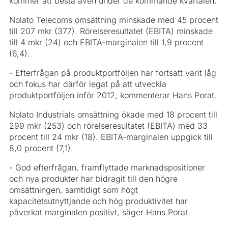
kommer att bestå även under de kommande kvartalen.
Nolato Telecoms omsättning minskade med 45 procent
till 207 mkr (377). Rörelseresultatet (EBITA) minskade
till 4 mkr (24) och EBITA-marginalen till 1,9 procent
(6,4).
- Efterfrågan på produktportföljen har fortsatt varit låg
och fokus har därför legat på att utveckla
produktportföljen inför 2012, kommenterar Hans Porat.
Nolato Industrials omsättning ökade med 18 procent till
299 mkr (253) och rörelseresultatet (EBITA) med 33
procent till 24 mkr (18). EBITA-marginalen uppgick till
8,0 procent (7,1).
- God efterfrågan, framflyttade marknadspositioner
och nya produkter har bidragit till den högre
omsättningen, samtidigt som högt
kapacitetsutnyttjande och hög produktivitet har
påverkat marginalen positivt, säger Hans Porat.