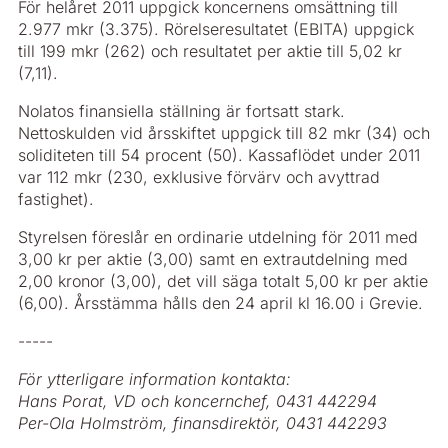
För helåret 2011 uppgick koncernens omsättning till
2.977 mkr (3.375). Rörelseresultatet (EBITA) uppgick
till 199 mkr (262) och resultatet per aktie till 5,02 kr
(7,11).
Nolatos finansiella ställning är fortsatt stark.
Nettoskulden vid årsskiftet uppgick till 82 mkr (34) och
soliditeten till 54 procent (50). Kassaflödet under 2011
var 112 mkr (230, exklusive förvärv och avyttrad
fastighet).
Styrelsen föreslår en ordinarie utdelning för 2011 med
3,00 kr per aktie (3,00) samt en extrautdelning med
2,00 kronor (3,00), det vill säga totalt 5,00 kr per aktie
(6,00). Årsstämma hålls den 24 april kl 16.00 i Grevie.
-----
För ytterligare information kontakta:
Hans Porat, VD och koncernchef, 0431 442294
Per-Ola Holmström, finansdirektör, 0431 442293