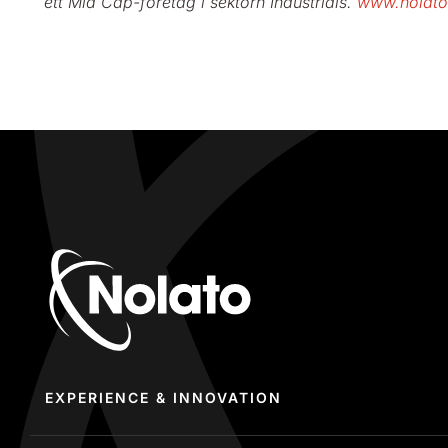
ett Mid Cap-företag i sektorn Industrials.
www.nolato
EXPERIENCE & INNOVATION