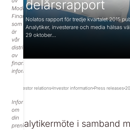
delårsrapport
av
Modular
Finance,
Nolatos rapport för tredje kvartalet 2015 
som
Analytiker, investerare och media hälsas vä
är
29 oktober...
vår
distributör
av
finansiell
information.
Investor relations
Investor information
Press releases
20
Informationen
om
din
Analytikermöte i samband m
prenumeration