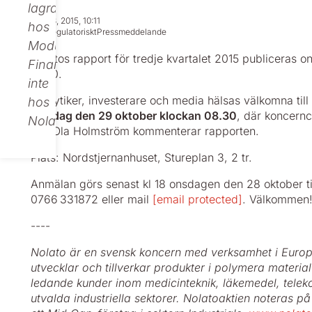
lagras
Oct 23, 2015, 10:11
hos
Icke regulatoriskt
Pressmeddelande
Modular
Nolatos rapport för tredje kvartalet 2015 publiceras 
Finance,
14.30.
inte
Analytiker, investerare och media hälsas välkomna till
hos
torsdag den 29 oktober klockan 08.30
, där koncernc
Nolato.
Per-Ola ­Holmström kommenterar rapporten.
Plats: Nordstjernanhuset, Stureplan 3, 2 tr.
Anmälan görs senast kl 18 onsdagen den 28 oktober til
0766 331872 eller mail
[email protected]
. Välkommen
----
Nolato är en svensk koncern med verksamhet i Europ
utvecklar och tillverkar produkter i polymera material 
ledande kunder inom medicinteknik, läkemedel, tele
utvalda industriella sektorer. Nolato­aktien noteras