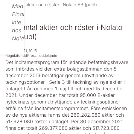
Nytt antal aktier och röster i Nolato AB (publ)
Modular
Finance,
inte
Nytt antal aktier och röster i Nolato
hos
AB (publ)
Nolato.
Dec 30, 2021, 10:15
Regulatoriskt
Pressmeddelande
Det incitamentsprogram för ledande befattningshavare
som infördes vid den extra bolagsstämman den 5
december 2016 berättigar genom utnyttjande av
teckningsoptioner i Serie 3 till teckning av nya aktier i
bolaget från och med 1 maj till och med 15 december
2021. Under december har totalt 95.000 B-aktier
nytecknats genom utnyttjande av teckningsoptioner
erhållna från incitamentsprogrammet. Före emissionen
av de nya aktierna fanns det 269.282.080 aktier och
517.628.080 röster i bolaget. Per 30 december 2021
finns det totalt 269.377.080 aktier och 517.723.080