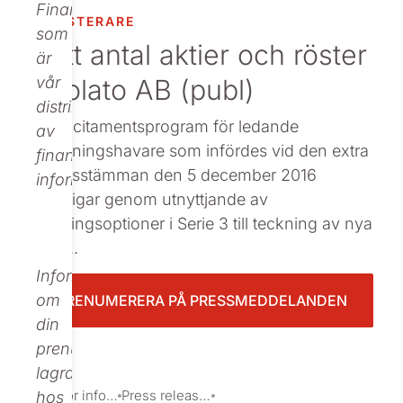
Finance,
INVESTERARE
Beställ tryckt
som
Nytt antal aktier och röster
är
i Nolato AB (publ)
vår
distributör
Det incitamentsprogram för ledande
av
befattningshavare som infördes vid den extra
finansiell
bolagsstämman den 5 december 2016
information.
berättigar genom utnyttjande av
teckningsoptioner i Serie 3 till teckning av nya
aktie...
Informationen
om
PRENUMERERA PÅ PRESSMEDDELANDEN
din
prenumeration
lagras
Investor information
Press releases
hos