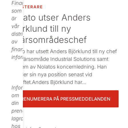
Finance,
INVESTERARE
Beställ tryckt
som
Nolato utser Anders
är
Björklund till ny
vår
distributör
affärsområdeschef
av
finansiell
Nolato har utsett Anders Björklund till ny chef
information.
för affärsområde Industrial Solutions samt
medlem av Nolatos koncernledning. Han
tillträder sin nya position senast vid
årsskiftet.Anders Björklund har...
Informationen
om
PRENUMERERA PÅ PRESSMEDDELANDEN
din
prenumeration
lagras
hos