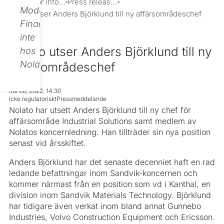
Investor information
Press releases
Modular
Nolato utser Anders Björklund till ny affärsområdeschef
Finance,
inte
Nolato utser Anders Björklund till ny
hos
Nolato.
affärsområdeschef
Jul 08, 2022, 14:30
Icke regulatoriskt
Pressmeddelande
Nolato har utsett Anders Björklund till ny chef för
affärsområde Industrial Solutions samt medlem av
Nolatos koncernledning. Han tillträder sin nya position
senast vid årsskiftet.
Anders Björklund har det senaste decenniet haft en rad
ledande befattningar inom Sandvik-koncernen och
kommer närmast från en position som vd i Kanthal, en
division inom Sandvik Materials Technology. Björklund
har tidigare även verkat inom bland annat Gunnebo
Industries, Volvo Construction Equipment och Ericsson.