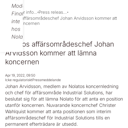
Modular
Investor information
Press releases
Finance,
Nolatos affärsområdeschef Johan Arvidsson kommer att
inte
lämna koncernen
hos
Nolato.
Nolatos affärsområdeschef Johan
Arvidsson kommer att lämna
koncernen
Apr 19, 2022, 09:50
Icke regulatoriskt
Pressmeddelande
Johan Arvidsson, medlem av Nolatos koncernledning
och chef för affärsområde Industrial Solutions, har
beslutat sig för att lämna Nolato för att anta en position
utanför koncernen. Nuvarande koncernchef Christer
Wahlquist kommer att anta positionen som interim
affärsområdeschef för Industrial Solutions tills en
permanent efterträdare är utsedd.