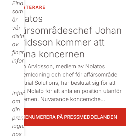
Finance,
INVESTERARE
Beställ tryckt
som
Nolatos
är
affärsområdeschef Johan
vår
distributör
Arvidsson kommer att
av
lämna koncernen
finansiell
information.
Johan Arvidsson, medlem av Nolatos
koncernledning och chef för affärsområde
Industrial Solutions, har beslutat sig för att
lämna Nolato för att anta en position utanför
Informationen
koncernen. Nuvarande koncernche...
om
din
PRENUMERERA PÅ PRESSMEDDELANDEN
prenumeration
lagras
hos