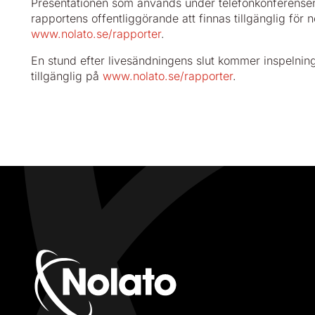
Presentationen som används under telefonkonferen
rapportens offentliggörande att finnas tillgänglig för
www.nolato.se/rapporter
.
En stund efter livesändningens slut kommer inspelning 
tillgänglig på
www.nolato.se/rapporter
.