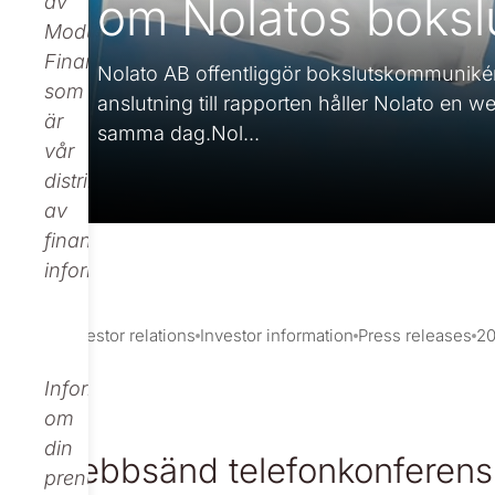
om Nolatos boks
av
Modular
Finance,
Nolato AB offentliggör bokslutskommunikén
som
anslutning till rapporten håller Nolato en
är
samma dag.Nol...
vår
distributör
av
finansiell
information.
Investor relations
Investor information
Press releases
2
Informationen
om
din
Webbsänd telefonkonferens 
prenumeration