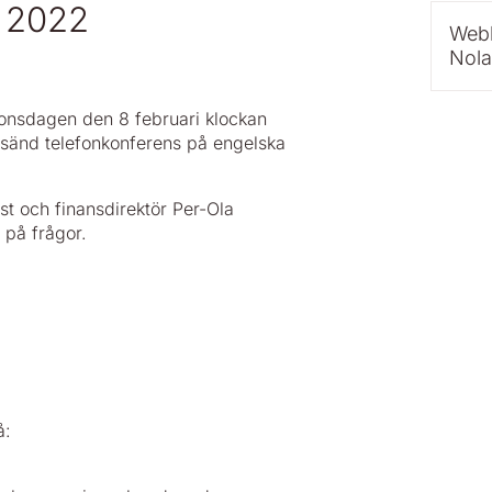
é 2022
Webb
Nola
onsdagen den 8 februari klockan
bbsänd telefonkonferens på engelska
t och finansdirektör Per-Ola
på frågor.
å: