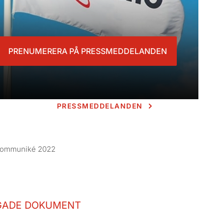
PRENUMERERA PÅ PRESSMEDDELANDEN
PRESSMEDDELANDEN
skommuniké 2022
GADE DOKUMENT