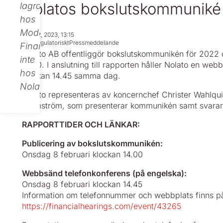
Nolatos bokslutskommunik
lagras
hos
Modular
Feb 02, 2023, 13:15
Icke regulatoriskt
Pressmeddelande
Finance,
Nolato AB offentliggör bokslutskommunikén för 2022 
inte
14.00. I anslutning till rapporten håller Nolato en we
hos
klockan 14.45 samma dag.
Nolato.
Nolato representeras av koncernchef Christer Wahlquis
Holmström, som presenterar kommunikén samt svarar 
RAPPORTTIDER OCH LÄNKAR:
Publicering av bokslutskommunikén:
Onsdag 8 februari klockan 14.00
Webbsänd telefonkonferens (på engelska):
Onsdag 8 februari klockan 14.45
Information om telefonnummer och webbplats finns p
https://financialhearings.com/event/43265