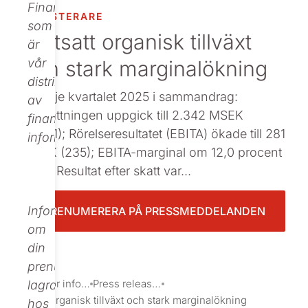
Finance,
INVESTERARE
Beställ tryckt
som
Fortsatt organisk tillväxt
är
och stark marginalökning
vår
distributör
: Tredje kvartalet 2025 i sammandrag:
av
Omsättningen uppgick till 2.342 MSEK
finansiell
(2.401); Rörelseresultatet (EBITA) ökade till 281
information.
MSEK (235); EBITA-marginal om 12,0 procent
(9,8); Resultat efter skatt var...
Informationen
PRENUMERERA PÅ PRESSMEDDELANDEN
om
din
prenumeration
Investor information
Press releases
lagras
Fortsatt organisk tillväxt och stark marginalökning
hos