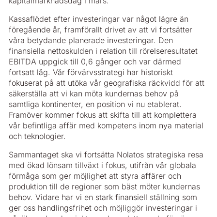
kapitalmarknadsdag i mars.
Kassaflödet efter investeringar var något lägre än
föregående år, framförallt drivet av att vi fortsätter
våra betydande planerade investeringar. Den
finansiella nettoskulden i relation till rörelseresultatet
EBITDA uppgick till 0,6 gånger och var därmed
fortsatt låg. Vår förvärvsstrategi har historiskt
fokuserat på att utöka vår geografiska räckvidd för att
säkerställa att vi kan möta kundernas behov på
samtliga kontinenter, en position vi nu etablerat.
Framöver kommer fokus att skifta till att komplettera
vår befintliga affär med kompetens inom nya material
och teknologier.
Sammantaget ska vi fortsätta Nolatos strategiska resa
med ökad lönsam tillväxt i fokus, utifrån vår globala
förmåga som ger möjlighet att styra affärer och
produktion till de regioner som bäst möter kundernas
behov. Vidare har vi en stark finansiell ställning som
ger oss handlingsfrihet och möjliggör investeringar i