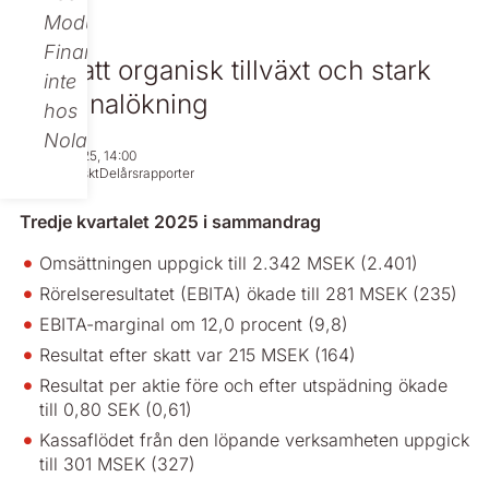
Modular
Finance,
Fortsatt organisk tillväxt och stark
inte
marginalökning
hos
Nolato.
Oct 28, 2025, 14:00
Regulatoriskt
Delårsrapporter
Tredje kvartalet 2025 i sammandrag
Omsättningen uppgick till 2.342 MSEK (2.401)
Rörelseresultatet (EBITA) ökade till 281 MSEK (235)
EBITA-marginal om 12,0 procent (9,8)
Resultat efter skatt var 215 MSEK (164)
Resultat per aktie före och efter utspädning ökade
till 0,80 SEK (0,61)
Kassaflödet från den löpande verksamheten uppgick
till 301 MSEK (327)